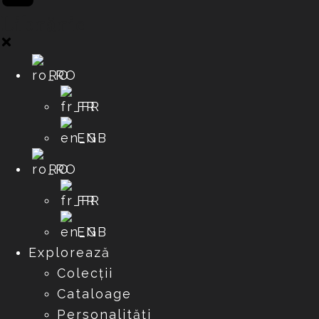
Librărie
RO
FR
EN
RO
FR
EN
Explorează
Colecții
Cataloage
Personalități