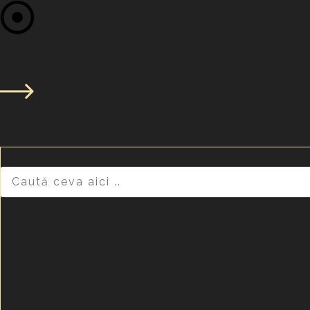
Muzeul s-a închis la ora 17:00
Program de vizitare