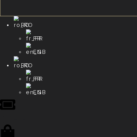
RO
FR
EN
RO
FR
EN
Bilete