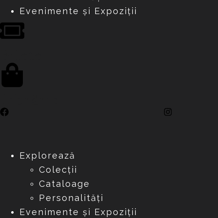
Evenimente și Expoziții
Bilete
Librărie
Explorează
Colecții
Cataloage
Personalități
Evenimente și Expoziții