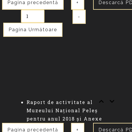
Pagina precedentă
+
Descarcă P
-
Pagina Următoare
Raport de activitate al
Muzeului Național Peleș
pentru anul 2018 și Anexe
Pagina precedentă
+
Descarcă P