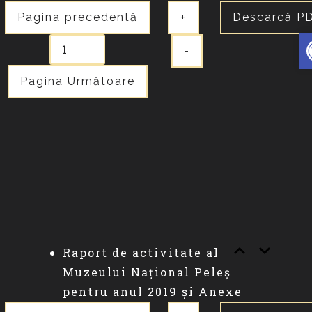
Pagina precedentă
+
Descarcă P
D
-
Pagina Următoare
Raport de activitate al
Muzeului Național Peleș
pentru anul 2019 și Anexe