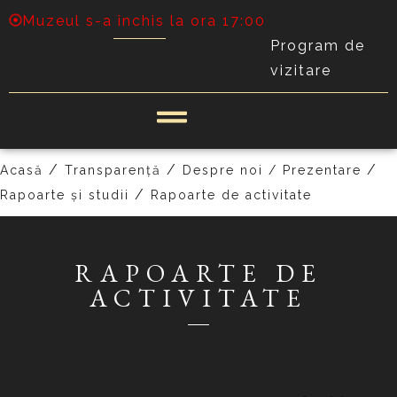
Muzeul s-a închis la ora 17:00
Program de
vizitare
/
/
/
Acasă
Transparență
Despre noi / Prezentare
/
Rapoarte și studii
Rapoarte de activitate
RAPOARTE DE
ACTIVITATE