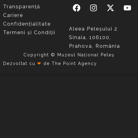
Transparență
Cariere
Confidențialitate
Aleea Peleşului 2
Termeni și Condiții
Sinaia, 106100,
Prahova, România
Copyright © Muzeul Național Peleș
Dezvoltat cu
❤
de
The Point Agency