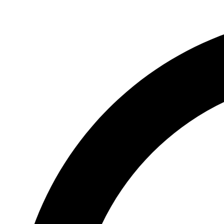
Treci
la
conținut