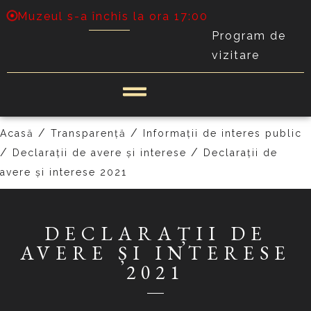
Muzeul s-a închis la ora 17:00
Program de
vizitare
/
/
Acasă
Transparență
Informații de interes public
/
/
Declarații de avere și interese
Declarații de
avere și interese 2021
DECLARAȚII DE
AVERE ȘI INTERESE
2021