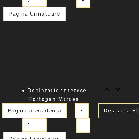
-
Pagina Următoare
Declarație interese
Hortopan Mircea
Pagina precedentă
+
Descarcă P
-