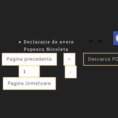
D
Declarație de avere
Popescu Nicoleta
Pagina precedentă
+
Descarcă P
-
Pagina Următoare