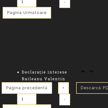
-
Pagina Următoare
Declarație interese
Raileanu Valentin
Pagina precedentă
+
Descarcă P
-