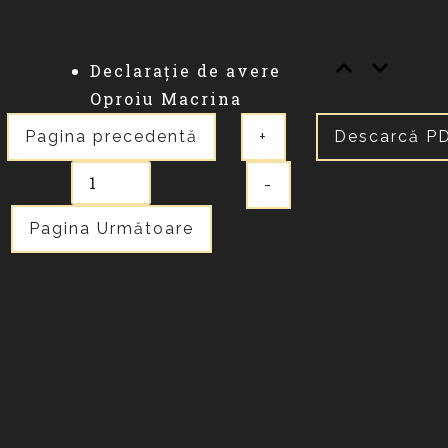
Declarație de avere
Oproiu Macrina
Pagina precedentă
+
Descarcă P
-
Pagina Următoare