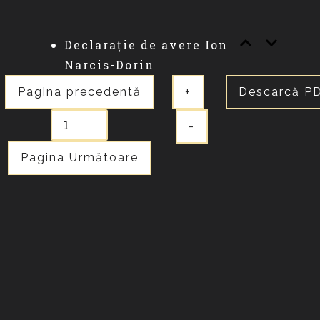
Declarație de avere Ion
Narcis-Dorin
Pagina precedentă
+
Descarcă P
-
Pagina Următoare