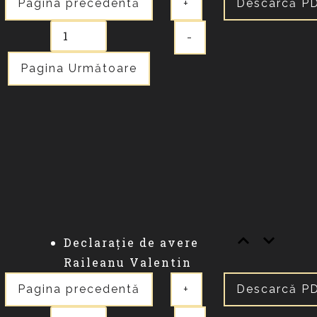
Pagina precedentă
+
Descarcă P
-
Pagina Următoare
Declarație de avere
Raileanu Valentin
Pagina precedentă
+
Descarcă P