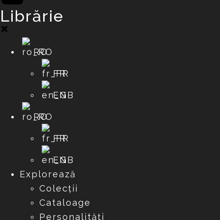
Librărie
RO
FR
EN
RO
FR
EN
Explorează
Colecții
Cataloage
Personalități