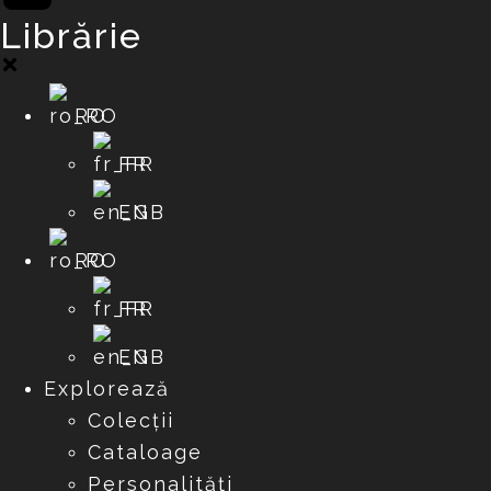
Librărie
RO
FR
EN
RO
FR
EN
Explorează
Colecții
Cataloage
Personalități