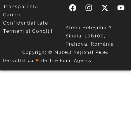
Transparență
Cariere
Confidențialitate
Aleea Peleşului 2
Termeni și Condiții
Sinaia, 106100,
Prahova, România
Copyright © Muzeul Național Peleș
Dezvoltat cu
❤
de
The Point Agency