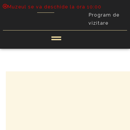
Muzeul se va deschide la ora 10:00
Program de
vizitare
CATALOAGE