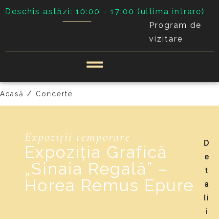
Deschis astăzi: 10:00 - 17:00 (ultima intrare)
Program de
vizitare
/
Acasă
Concerte
Expoziții temporare
D
Expoziția Grafică
e
„Sinaia Regală” –
t
Horea Remus Epure
a
li
i