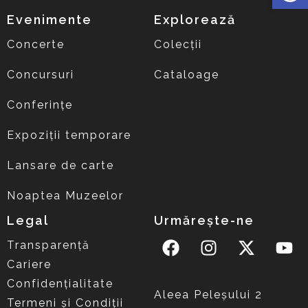
Evenimente
Explorează
Concerte
Colecții
Concursuri
Cataloage
Conferințe
Expoziții temporare
Lansare de carte
Noaptea Muzeelor
Legal
Urmărește-ne
Transparență
Cariere
Confidențialitate
Aleea Peleşului 2
Termeni și Condiții