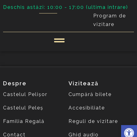
Deschis astăzi: 10:00 - 17:00 (ultima intrare)
Program de
vizitare
Despre
Vizitează
Castelul Pelișor
Cumpără bilete
Castelul Peleș
Accesibiliate
Familia Regală
Reguli de vizitare
Deschide 
Contact
Ghid audio