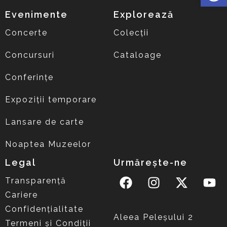
Evenimente
Explorează
Concerte
Colecții
Concursuri
Cataloage
Conferințe
Expoziții temporare
Lansare de carte
Noaptea Muzeelor
Legal
Urmărește-ne
Transparență
Cariere
Confidențialitate
Aleea Peleşului 2
Termeni și Condiții