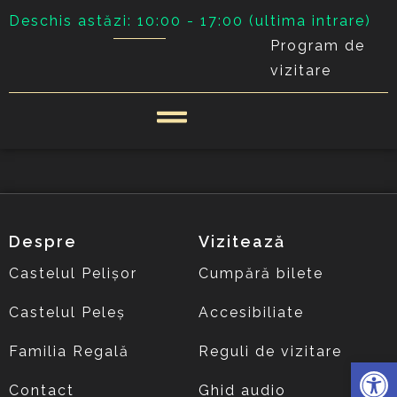
Deschis astăzi: 10:00 - 17:00 (ultima intrare)
Program de
vizitare
Despre
Vizitează
Castelul Pelișor
Cumpără bilete
Castelul Peleș
Accesibiliate
Familia Regală
Reguli de vizitare
Deschide 
Contact
Ghid audio