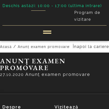
Deschis astăzi: 10:00 - 17:00 (ultima intrare)
Program de
vizitare
/
Înapoi la cariere
Acasă
Anunț examen promovare
ANUNȚ EXAMEN
PROMOVARE
Anunț examen promovare
27.10.2020
Despre
Vizitează