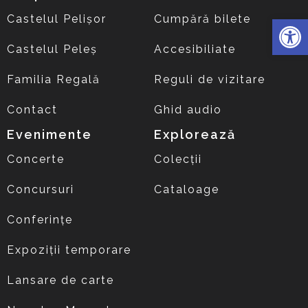
Deschide 
Castelul Pelișor
Cumpără bilete
Castelul Peleș
Accesibiliate
Familia Regală
Reguli de vizitare
Contact
Ghid audio
Evenimente
Explorează
Concerte
Colecții
Concursuri
Cataloage
Conferințe
Expoziții temporare
Lansare de carte