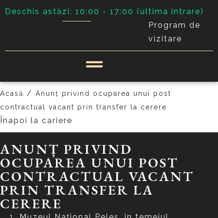
Deschis astăzi: 10:00 - 17:00 (ultima intrare)
Program de
vizitare
/
Acasă
Anunț privind ocuparea unui post
contractual vacant prin transfer la cerere
Înapoi la cariere
ANUNȚ PRIVIND
OCUPAREA UNUI POST
CONTRACTUAL VACANT
PRIN TRANSFER LA
CERERE
Muzeul Național Peleș, în temeiul