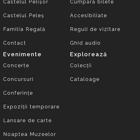
Castelul Pelișor
Cumpără bilete
Castelul Peleș
Accesibiliate
Familia Regală
Reguli de vizitare
Contact
Ghid audio
Evenimente
Explorează
Concerte
Colecții
Concursuri
Cataloage
Conferințe
Expoziții temporare
Lansare de carte
Noaptea Muzeelor