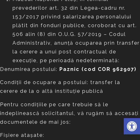
prevederilor art. 32 din Legea-cadru nr.
153/2017 privind salarizarea personalului
plătit din fonduri publice, coroborat cu art.
506 alin (8) din O.U.G. 57/2019 – Codul
Administrativ, anunță ocuparea prin transfer
la cerere a unui post contractual de
execuție, pe perioadă nedeterminată:
Denumirea postului:
Paznic (cod COR 962907)
Condiții de ocupare a postului: transfer la
cerere de la o altă instituție publică
Pentru condițiile pe care trebuie să le
îndeplinească solicitantul, vă rugăm să accesați
Deschide 
documentele de mai jos:
Fișiere atașate: