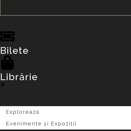
Bilete
Librărie
Explorează
Evenimente și Expoziții