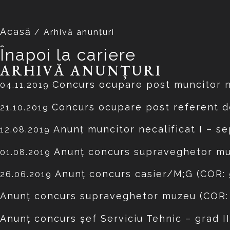
Acasă
/
Arhivă anunțuri
Înapoi la cariere
ARHIVĂ ANUNȚURI
Concurs ocupare post muncitor ne
04.11.2019
Concurs ocupare post referent d
21.10.2019
Anunţ muncitor necalificat I –
se
12.08.2019
Anunţ concurs supraveghetor m
01.08.2019
Anunţ concurs casier/M;G (COR:
26.06.2019
Anunţ concurs supraveghetor muzeu (COR:
Anunţ concurs şef Serviciu Tehnic – grad II,