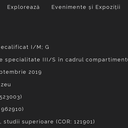
Explorează
Evenimente și Expoziții
calificat I/M; G
e specialitate III/S în cadrul compartimen
ptembrie 2019
uzeu
 523003)
 962910)
 studii superioare (
COR: 121901)