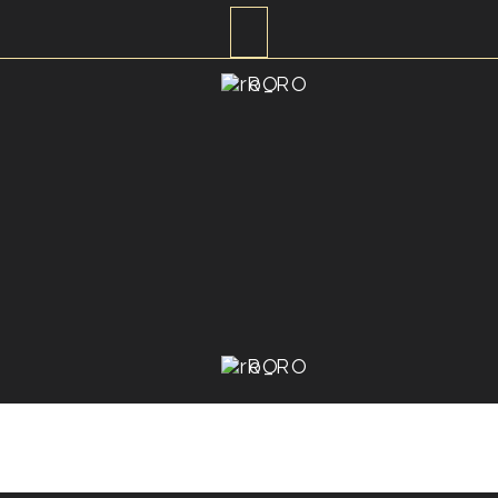
RO
RO