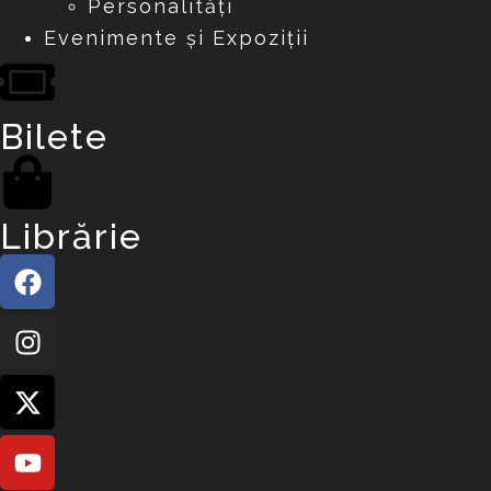
Personalități
Evenimente și Expoziții
Bilete
Librărie