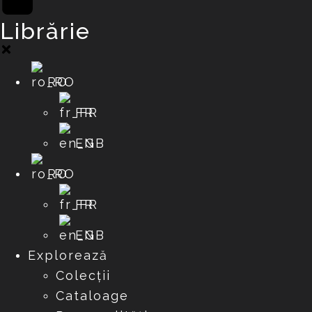
Librărie
RO
FR
EN
RO
FR
EN
Explorează
Colecții
Cataloage