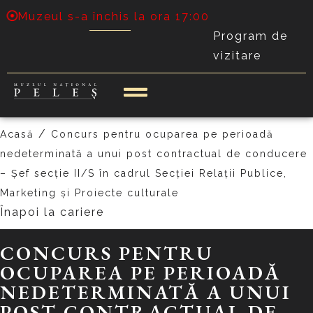
Muzeul s-a închis la ora 17:00
Program de
vizitare
/
Acasă
Concurs pentru ocuparea pe perioadă
nedeterminată a unui post contractual de conducere
– Șef secție II/S în cadrul Secției Relații Publice,
Marketing și Proiecte culturale
Înapoi la cariere
CONCURS PENTRU
OCUPAREA PE PERIOADĂ
NEDETERMINATĂ A UNUI
POST CONTRACTUAL DE