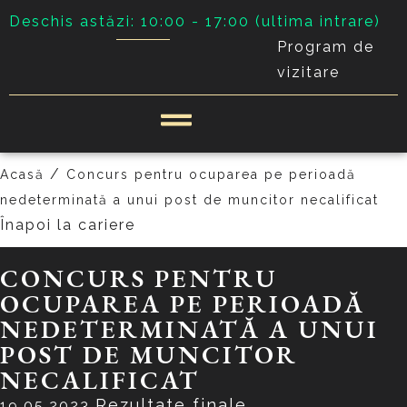
Deschis astăzi: 10:00 - 17:00 (ultima intrare)
Program de
vizitare
/
Acasă
Concurs pentru ocuparea pe perioadă
nedeterminată a unui post de muncitor necalificat
Înapoi la cariere
CONCURS PENTRU
OCUPAREA PE PERIOADĂ
NEDETERMINATĂ A UNUI
POST DE MUNCITOR
NECALIFICAT
Rezultate finale
19.05.2023