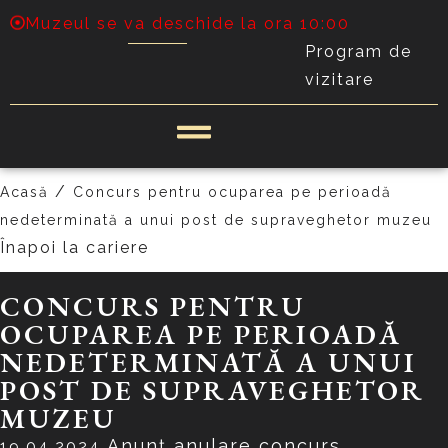
Muzeul se va deschide la ora 10:00
Program de
vizitare
/
Acasă
Concurs pentru ocuparea pe perioadă
nedeterminată a unui post de supraveghetor muzeu
Înapoi la cariere
CONCURS PENTRU
OCUPAREA PE PERIOADĂ
NEDETERMINATĂ A UNUI
POST DE SUPRAVEGHETOR
MUZEU
Anunț anulare concurs
19.04.2024