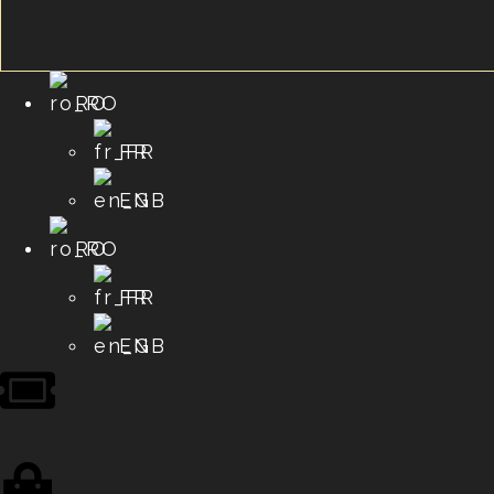
RO
FR
EN
RO
FR
EN
Bilete