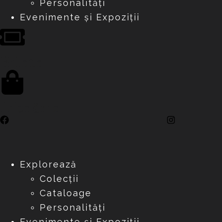
Personalități
Evenimente și Expoziții
Bilete
Librărie
Explorează
Colecții
Cataloage
Personalități
Evenimente și Expoziții