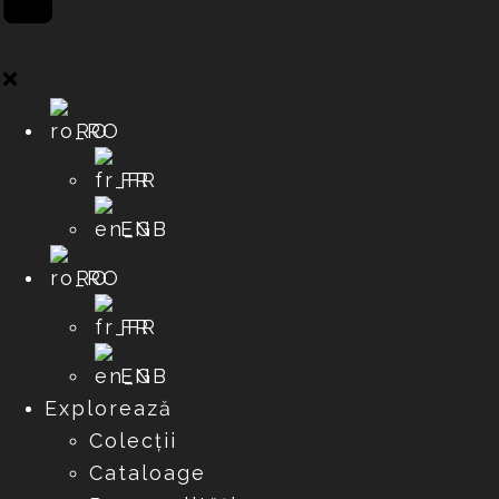
Librărie
RO
FR
EN
RO
FR
EN
Explorează
Colecții
Cataloage