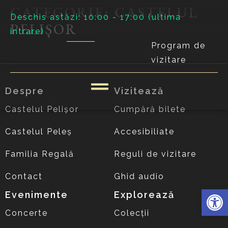
CATEGORIE:
CASTELUL
Deschis astăzi: 10:00 - 17:00 (ultima
PELIȘOR
intrare)
Program de
vizitare
Despre
Vizitează
Castelul Pelișor
Cumpără bilete
Castelul Peleș
Accesibiliate
Familia Regală
Reguli de vizitare
Contact
Ghid audio
Deschide 
Evenimente
Explorează
Concerte
Colecții