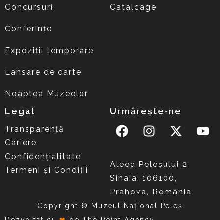
Concursuri
Cataloage
Conferințe
Expoziții temporare
Lansare de carte
Noaptea Muzeelor
Legal
Urmărește-ne
Transparență
Cariere
Confidențialitate
Aleea Peleşului 2
Termeni și Condiții
Sinaia, 106100,
Prahova, România
Copyright © Muzeul Național Peleș
Dezvoltat cu
❤
de
The Point Agency