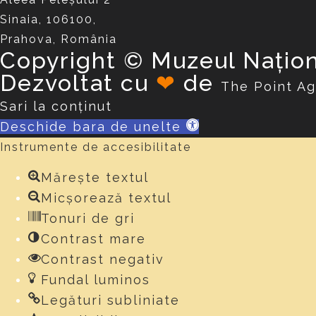
Sinaia, 106100,
Prahova, România
Copyright © Muzeul Națion
Dezvoltat cu
❤
de
The Point A
Sari la conținut
Deschide bara de unelte
Instrumente de accesibilitate
Mărește textul
Micșorează textul
Tonuri de gri
Contrast mare
Contrast negativ
Fundal luminos
Legături subliniate