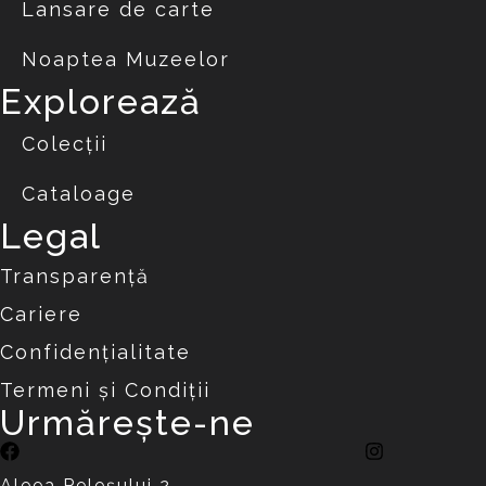
Lansare de carte
Noaptea Muzeelor
Explorează
Colecții
Cataloage
Legal
Transparență
Cariere
Confidențialitate
Termeni și Condiții
Urmărește-ne
Aleea Peleşului 2