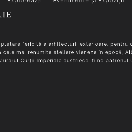
Explorează
Evenimente și Expoziții
IE
letare fericită a arhitecturii exterioare, pentru c
a cele mai renumite ateliere vieneze în epocă, Albe
ăurarul Curţii Imperiale austriece, fiind patronul 