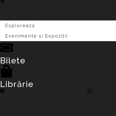
Explorează
Evenimente și Expoziții
Bilete
Librărie