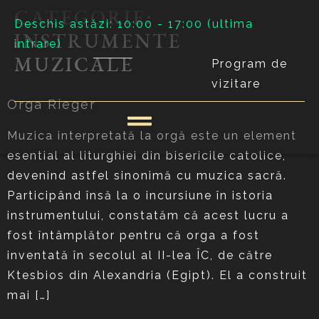
CATEGORIE:
Deschis astăzi: 10:00 - 17:00 (ultima
INSTRUMENTE
intrare)
MUZICALE
Program de
vizitare
Orga Rieger
Muzica interpretată la orgă este un element
esential al liturghiei din bisericile catolice,
devenind astfel sinonimă cu muzica sacră.
Participând însă la o incursiune în istoria
instrumentului, constatăm că acest lucru a
fost întâmplător pentru că orga a fost
inventată în secolul al II-lea ÎC, de către
Ktesbios din Alexandria (Egipt). El a construit
mai […]