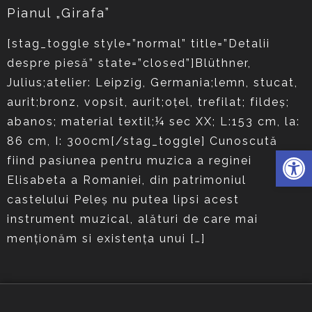
Pianul „Girafa”
[stag_toggle style=”normal” title=”Detalii
despre piesă” state=”closed”]Blüthner,
Julius;atelier: Leipzig, Germania;lemn, stucat,
aurit;bronz, vopsit, aurit;oţel, trefilat; fildeş;
abanos; material textil;¼ sec XX; L:153 cm, la:
86 cm, I: 300cm[/stag_toggle] Cunoscută
Deschide 
fiind pasiunea pentru muzica a reginei
Elisabeta a Romaniei, din patrimoniul
castelului Peleş nu putea lipsi acest
instrument muzical, alături de care mai
menţionăm si existenţa unui […]