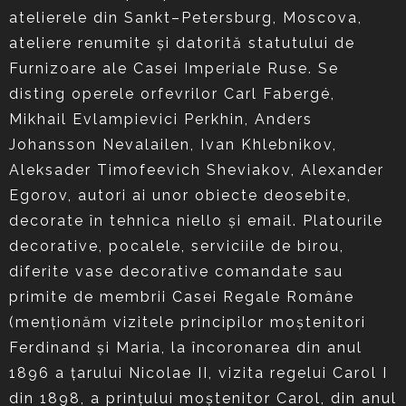
atelierele din Sankt–Petersburg, Moscova,
ateliere renumite și datorită statutului de
Furnizoare ale Casei Imperiale Ruse. Se
disting operele orfevrilor Carl Fabergé,
Mikhail Evlampievici Perkhin, Anders
Johansson Nevalailen, Ivan Khlebnikov,
Aleksader Timofeevich Sheviakov, Alexander
Egorov, autori ai unor obiecte deosebite,
decorate în tehnica niello și email. Platourile
decorative, pocalele, serviciile de birou,
diferite vase decorative comandate sau
primite de membrii Casei Regale Române
(menționăm vizitele principilor moștenitori
Ferdinand și Maria, la încoronarea din anul
1896 a țarului Nicolae II, vizita regelui Carol I
din 1898, a prințului moștenitor Carol, din anul