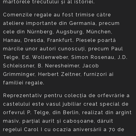
martorele trecutului și al istoriei.
Comenzile regale au fost trimise către
ateliere importante din Germania, precum
cele din Nürnberg, Augsburg, München,
Hanau, Dresda, Frankfurt. Piesele poartă
mărcile unor autori cunoscuți, precum Paul
Telge, Ed. Wollenweber, Simon Rosenau, J.D.
Schleissner, B. Neresheimer, Jacob
Grimminger, Herbert Zeitner, furnizori ai
familiei regale.
Reprezentativ pentru colecția de orfevrărie a
castelului este vasul jubiliar creat special de
orfevrul P. Telge, din Berlin, realizat din argint
masiv, parțial aurit și caboșoane, dăruit
regelui Carol I cu ocazia aniversării a 70 de