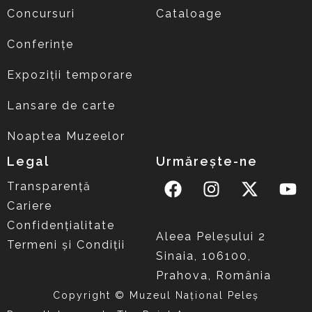
Concursuri
Cataloage
Conferințe
Expoziții temporare
Lansare de carte
Noaptea Muzeelor
Legal
Urmărește-ne
Transparență
Cariere
Confidențialitate
Aleea Peleşului 2
Termeni și Condiții
Sinaia, 106100,
Prahova, România
Copyright © Muzeul Național Peleș