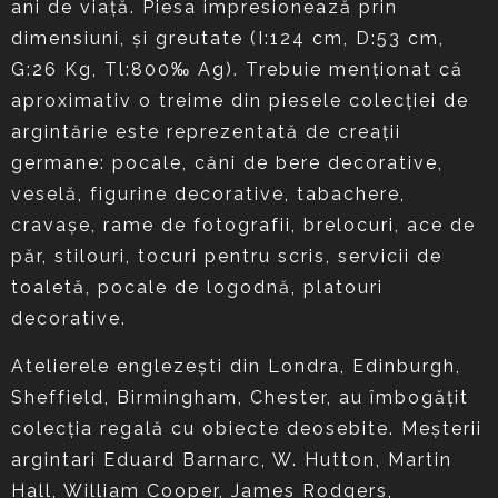
ani de viață. Piesa impresionează prin
dimensiuni, și greutate (I:124 cm, D:53 cm,
G:26 Kg, Tl:800‰ Ag). Trebuie menționat că
aproximativ o treime din piesele colecției de
argintărie este reprezentată de creații
germane: pocale, căni de bere decorative,
veselă, figurine decorative, tabachere,
cravașe, rame de fotografii, brelocuri, ace de
păr, stilouri, tocuri pentru scris, servicii de
toaletă, pocale de logodnă, platouri
decorative.
Atelierele englezești din Londra, Edinburgh,
Sheffield, Birmingham, Chester, au îmbogățit
colecția regală cu obiecte deosebite. Meșterii
argintari Eduard Barnarc, W. Hutton, Martin
Hall, William Cooper, James Rodgers,