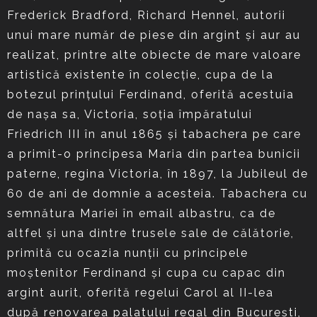
Frederick Bradford, Richard Hennel, autorii
unui mare număr de piese din argint și aur au
realizat, printre alte obiecte de mare valoare
artistică existente în colecție, cupa de la
botezul prințului Ferdinand, oferită acestuia
de nașa sa, Victoria, soția împăratului
Friedrich III în anul 1865 și tabachera pe care
a primit-o principesa Maria din partea bunicii
paterne, regina Victoria, în 1897, la Jubileul de
60 de ani de domnie a acesteia. Tabachera cu
semnătura Mariei în email albastru, ca de
altfel și una dintre trusele sale de călătorie,
primită cu ocazia nunții cu principele
moștenitor Ferdinand și cupa cu capac din
argint aurit, oferită regelui Carol al II-lea
după renovarea palatului regal din București,