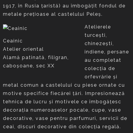
1917, în Rusia țaristă) au îmbogățit fondul de
metale prețioase al castelului Peleș.
Atelierele
turcești,
Ceainic
chinezești,
Atelier oriental
indiene, persane
Alamă patinată, filigran,
au completat
caboșoane, sec XX
colecția de
orfevrărie și
metal comun a castelului cu piese ornate cu
motive specifice fiecărei țări. Impresionează
tehnica de lucru și motivele ce îmbogățesc
decorația numeroaselor pocale, cupe, vase
decorative, vase pentru parfumuri, servicii de
ceai, discuri decorative din colecția regală.