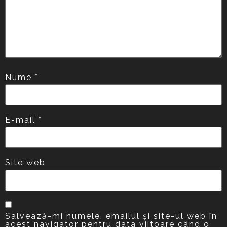
Nume
*
E-mail
*
Site web
Salvează-mi numele, emailul și site-ul web în
acest navigator pentru data viitoare când o