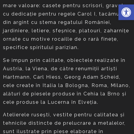
Deschide 
mare valoare: casete pentru scrisori, gravate
cu dedicație pentru regele Carol I, tacâmuri
din argint cu stema regatului României,
jardiniere, letiere, sfeșnice, platouri, zaharnițe
ornate cu motive rocaille de o rară finețe,
specifice spiritului parizian.
Se impun prin calitate, obiectele realizate în
Austria, la Viena, de către renumiții artiști
Hartmann, Carl Hiess, Georg Adam Scheid,
cele create în Italia la Bologna, Roma, Milano,
alături de piesele produse în Cehia la Brno și
cele produse la Lucerna în Elveția.
Atelierele rusești, vestite pentru calitatea și
tehnicile distincte de prelucrare a metalelor,
sunt ilustrate prin piese elaborate în