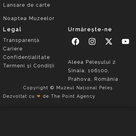
Lansare de carte
Noaptea Muzeelor
Legal
Urmărește-ne
Transparență
Cariere
Confidențialitate
Aleea Peleşului 2
Termeni și Condiții
Sinaia, 106100,
Prahova, România
Copyright © Muzeul Național Peleș
Dezvoltat cu
❤
de
The Point Agency