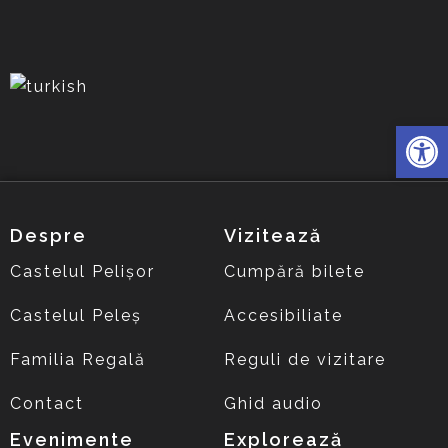
Deschide 
Despre
Vizitează
Castelul Pelișor
Cumpără bilete
Castelul Peleș
Accesibiliate
Familia Regală
Reguli de vizitare
Contact
Ghid audio
Evenimente
Explorează