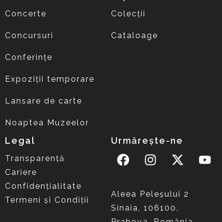
Concerte
Colecții
Concursuri
Cataloage
Conferințe
Expoziții temporare
Lansare de carte
Noaptea Muzeelor
Legal
Urmărește-ne
Transparență
Cariere
Confidențialitate
Aleea Peleşului 2
Termeni și Condiții
Sinaia, 106100,
Prahova, România