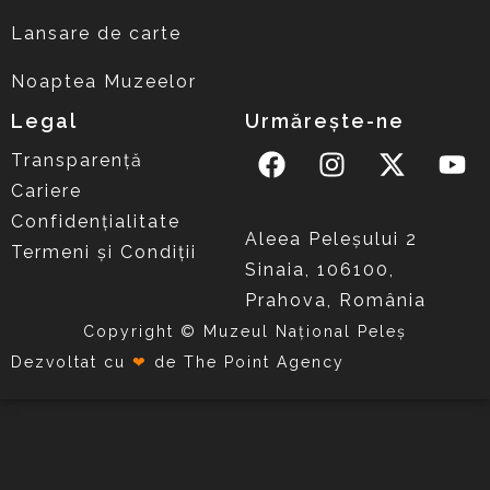
Lansare de carte
Noaptea Muzeelor
Legal
Urmărește-ne
Transparență
Cariere
Confidențialitate
Aleea Peleşului 2
Termeni și Condiții
Sinaia, 106100,
Prahova, România
Copyright © Muzeul Național Peleș
Dezvoltat cu
❤
de
The Point Agency