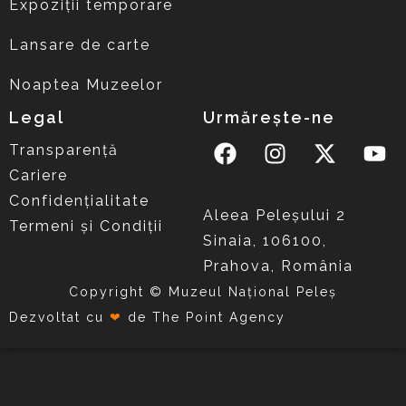
Expoziții temporare
Lansare de carte
Noaptea Muzeelor
Legal
Urmărește-ne
Transparență
Cariere
Confidențialitate
Aleea Peleşului 2
Termeni și Condiții
Sinaia, 106100,
Prahova, România
Copyright © Muzeul Național Peleș
Dezvoltat cu
❤
de
The Point Agency