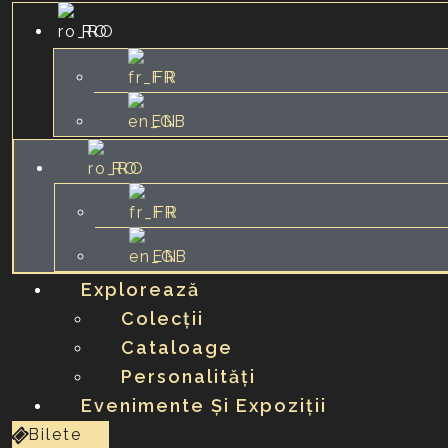
RO
FR
EN
RO
FR
EN
Explorează
Colecții
Cataloage
Personalități
Evenimente Și Expoziții
Bilete