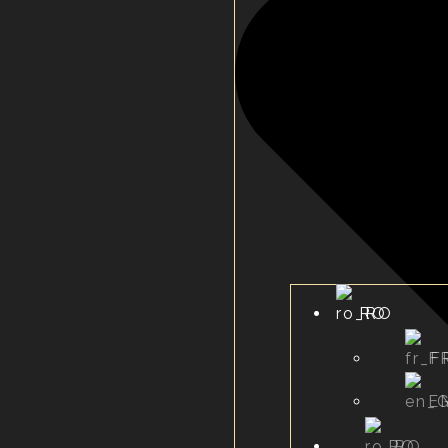
RO
F
E
RO