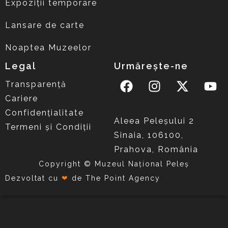
Expoziții temporare
Lansare de carte
Noaptea Muzeelor
Legal
Urmărește-ne
Transparență
Cariere
Confidențialitate
Aleea Peleşului 2
Termeni și Condiții
Sinaia, 106100,
Prahova, România
Copyright © Muzeul Național Peleș
Dezvoltat cu
❤
de
The Point Agency