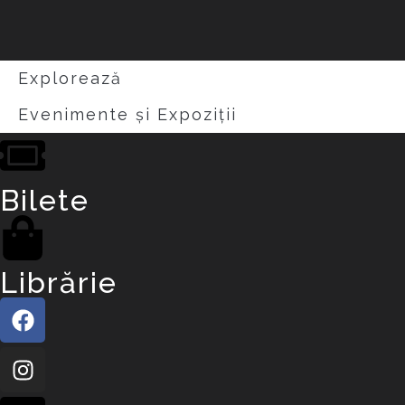
Explorează
Evenimente și Expoziții
Bilete
Librărie