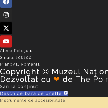
Aleea Peleşului 2
Sinaia, 106100,
Prahova, România
Copyright © Muzeul Națion
Dezvoltat cu
❤
de
The Poi
Sari la conținut
Deschide bara de unelte
Instrumente de accesibilitate