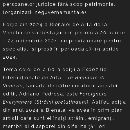
persoanelor juridice fără scop patrimonial
(organizaţii neguvernamentale).
Ediția din 2024 a Bienalei de Artă de la
Veneția se va desfășura în perioada 20 aprilie
– 24 noiembrie 2024, cu previzionare pentru
specialiști și presă în perioada 17-19 aprilie
2024.
Tema celei de-a 60-a ediţii a Expoziţiei
Internaţionale de Artă –
la Biennale di
Venezia
, lansată de către curatorul acestei
ediții, Adriano Pedrosa, este
Foreigners
Everywhere
(
Străini pretutindeni
). Astfel, ediția
din anul 2024 a Bienalei va avea în prim plan
artiști care sunt ei înșiși străini, emigranți,
membri ai diasporei din diferite țări ori