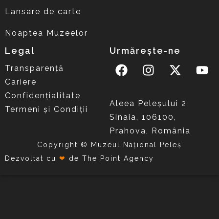
Lansare de carte
Noaptea Muzeelor
Legal
Urmărește-ne
Transparență
Cariere
Confidențialitate
Aleea Peleşului 2
Termeni și Condiții
Sinaia, 106100,
Prahova, România
Copyright © Muzeul Național Peleș
Dezvoltat cu
❤
de
The Point Agency