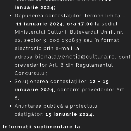
ianuarie 2024;
Depunerea contestaţiilor: termen limită –
11 ianuarie 2024, ora 17:00
la sediul
Ministerului Culturii, Bulevardul Unirii, nr.
22, sector 3, cod 030833 sau în format
electronic prin e-mail la
bienala.venetia@cultura.ro
adresa
,
con
prevederilor Art. 8 din Regulamentul
Concursului;
Soluţionarea contestaţiilor:
12 – 15
ianuarie 2024,
conform prevederilor Art.
8;
Anunţarea publică a proiectului
câştigător:
15 ianuarie 2024.
Informaţii suplimentare la: