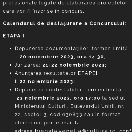
profesionale legate de elaborarea proiectelor
care vor fi înscrise în concurs.
Calendarul de desfășurare a Concursului:
ETAPA I
Depunerea documentaţiilor: termen limită
–
20 noiembrie 2023, ora 14:30;
Jurizarea:
21-22 noiembrie 2023;
Anunțarea rezultatelor ETAPEI
I:
22
noiembrie 2023;
Depunerea contestaţiilor: termen limită –
23 noiembrie 2023,
ora 17:00
la sediul
Ministerului Culturii, Bulevardul Unirii, nr.
22, sector 3, cod 030833 sau în format
electronic prin e-mail la
bienala.venetia@cultura.ro
adresa
,
con