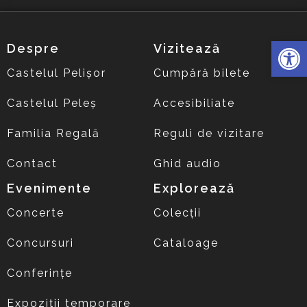
Deschide 
Despre
Vizitează
Castelul Pelișor
Cumpără bilete
Castelul Peleș
Accesibiliate
Familia Regală
Reguli de vizitare
Contact
Ghid audio
Evenimente
Explorează
Concerte
Colecții
Concursuri
Cataloage
Conferințe
Expoziții temporare