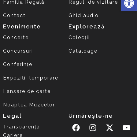
Familia Regală
Reguli de vizitare
Contact
Ghid audio
Evenimente
Explorează
Concerte
Colecții
Concursuri
Cataloage
Conferințe
Expoziții temporare
Lansare de carte
Noaptea Muzeelor
Legal
Urmărește-ne
Transparență
Cariere