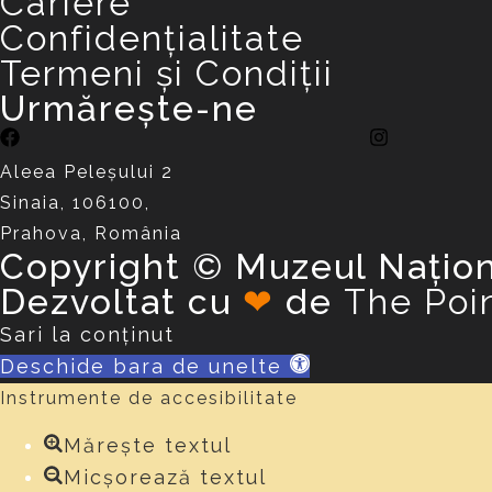
Cariere
Confidențialitate
Termeni și Condiții
Urmărește-ne
Aleea Peleşului 2
Sinaia, 106100,
Prahova, România
Copyright © Muzeul Națion
Dezvoltat cu
❤
de
The Poi
Sari la conținut
Deschide bara de unelte
Instrumente de accesibilitate
Mărește textul
Micșorează textul