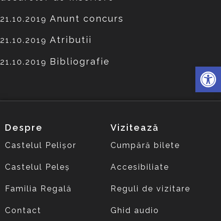
Anunt concur
s
21.10.2019
Atributii
21.10.2019
Bibliografie
21.10.2019
Deschide 
Despre
Vizitează
Castelul Pelișor
Cumpără bilete
Castelul Peleș
Accesibiliate
Familia Regală
Reguli de vizitare
Contact
Ghid audio