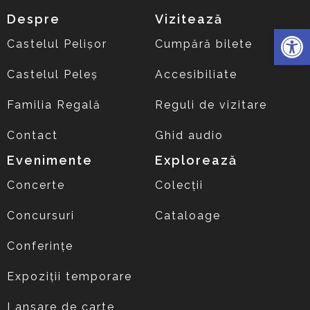
Despre
Vizitează
Deschide 
Castelul Pelișor
Cumpără bilete
Castelul Peleș
Accesibiliate
Familia Regală
Reguli de vizitare
Contact
Ghid audio
Evenimente
Explorează
Concerte
Colecții
Concursuri
Cataloage
Conferințe
Expoziții temporare
Lansare de carte