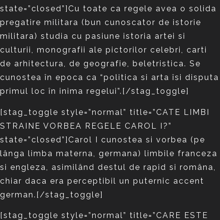
state=”closed”]Cu toate ca regele avea o solida
pregatire militara (bun cunoscator de istorie
militara) studia cu pasiune istoria artei si
culturii, monografii ale pictorilor celebri, carti
de arhitectura, de geografie, beletristica. Se
cunostea în epoca ca “politica si arta îsi disputa
primul loc în inima regelui”.[/stag_toggle]
[stag_toggle style=”normal” title=”CATE LIMBI
STRAINE VORBEA REGELE CAROL I?”
state=”closed”]Carol I cunostea si vorbea (pe
lânga limba materna, germana) limbile franceza
si engleza, asimilând destul de rapid si româna,
chiar daca era perceptibil un puternic accent
german.[/stag_toggle]
[stag_toggle style=”normal” title=”CARE ESTE