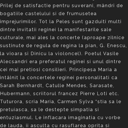
Prilej de satisfactie pentru suverani, mândri de
bogatiile castelului si de frumusetea
imprejurimilor. Tot la Peles sunt gazduiti multi
dintre invitatii reginei la manifestarile sale
culturale, mai ales la concerte (aproape zilnice
sustinute de regula de regina la pian, G. Enescu,
la vioara si Dinicu la violoncel). Poetul Vasile
Alecsandri era preferatul reginei si unul dintre
cei mai pretiosi consilieri. Principesa Maria a
intâlnit la concertele reginei personalitati ca
Sarah Bernhardt, Catulle Mendes, Sarasate,
Hubermann, scriitorul francez Pierre Loti etc.
Tuturora, scria Maria, Carmen Sylva “stia sa le
pretuiasca, sa le destepte simpatia si
entuziasmul. Le inflacara imaginatia cu vorbe
de lauda, ii asculta cu rasuflarea oprita si