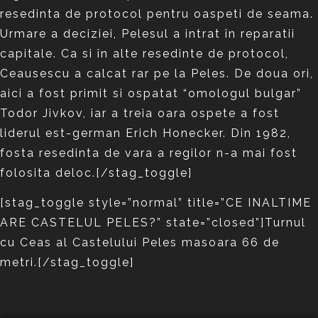
resedinta de protocol pentru oaspeti de seama.
Urmare a deciziei, Pelesul a intrat în reparatii
capitale. Ca si în alte resedinte de protocol,
Ceausescu a calcat rar pe la Peles. De doua ori,
aici a fost primit si ospatat “omologul bulgar”
Todor Jivkov, iar a treia oara ospete a fost
liderul est-german Erich Honecker. Din 1982,
fosta resedinta de vara a regilor n-a mai fost
folosita deloc.[/stag_toggle]
[stag_toggle style=”normal” title=”CE INALTIME
ARE CASTELUL PELES?” state=”closed”]Turnul
cu Ceas al Castelului Peles masoara 66 de
metri.[/stag_toggle]