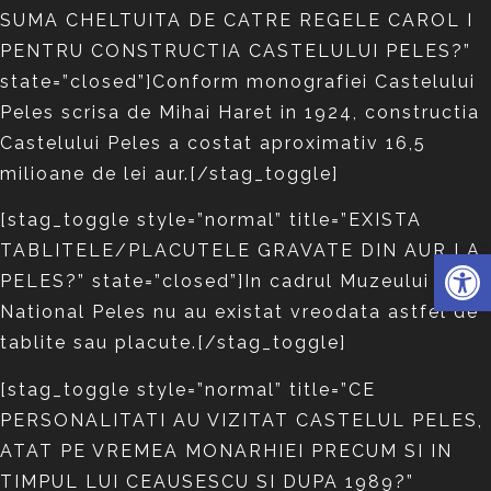
SUMA CHELTUITA DE CATRE REGELE CAROL I
PENTRU CONSTRUCTIA CASTELULUI PELES?”
state=”closed”]Conform monografiei Castelului
Peles scrisa de Mihai Haret in 1924, constructia
Castelului Peles a costat aproximativ 16,5
milioane de lei aur.[/stag_toggle]
[stag_toggle style=”normal” title=”EXISTA
TABLITELE/PLACUTELE GRAVATE DIN AUR LA
Deschide 
PELES?” state=”closed”]In cadrul Muzeului
National Peles nu au existat vreodata astfel de
tablite sau placute.[/stag_toggle]
[stag_toggle style=”normal” title=”CE
PERSONALITATI AU VIZITAT CASTELUL PELES,
ATAT PE VREMEA MONARHIEI PRECUM SI IN
TIMPUL LUI CEAUSESCU SI DUPA 1989?”