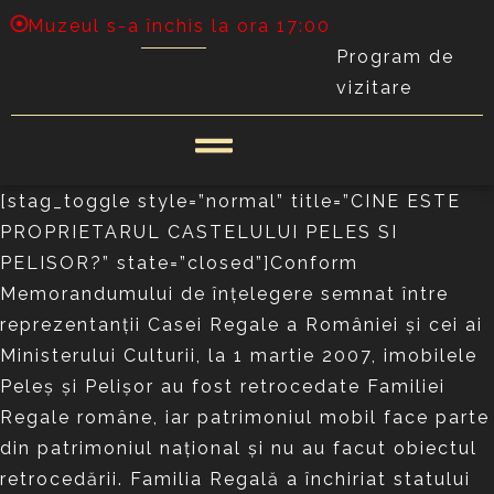
Muzeul s-a închis la ora 17:00
Program de
vizitare
[stag_toggle style=”normal” title=”CINE ESTE
PROPRIETARUL CASTELULUI PELES SI
PELISOR?” state=”closed”]Conform
Memorandumului de înţelegere semnat între
reprezentanţii Casei Regale a României şi cei ai
Ministerului Culturii, la 1 martie 2007, imobilele
Peleş şi Pelişor au fost retrocedate Familiei
Regale române, iar patrimoniul mobil face parte
din patrimoniul naţional şi nu au facut obiectul
retrocedării. Familia Regală a închiriat statului