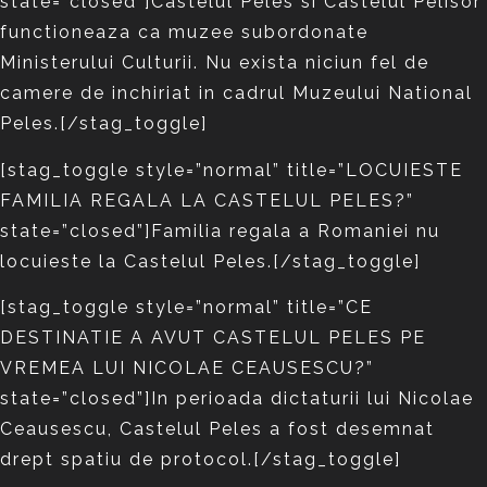
state=”closed”]Castelul Peles si Castelul Pelisor
functioneaza ca muzee subordonate
Ministerului Culturii. Nu exista niciun fel de
camere de inchiriat in cadrul Muzeului National
Peles.[/stag_toggle]
[stag_toggle style=”normal” title=”LOCUIESTE
FAMILIA REGALA LA CASTELUL PELES?”
state=”closed”]Familia regala a Romaniei nu
locuieste la Castelul Peles.[/stag_toggle]
[stag_toggle style=”normal” title=”CE
DESTINATIE A AVUT CASTELUL PELES PE
VREMEA LUI NICOLAE CEAUSESCU?”
state=”closed”]In perioada dictaturii lui Nicolae
Ceausescu, Castelul Peles a fost desemnat
drept spatiu de protocol.[/stag_toggle]