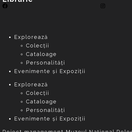
Explorează
Colecții
Cataloage
Personalități
Evenimente și Expoziții
Explorează
Colecții
Cataloage
Personalități
Evenimente și Expoziții
Poiect management Muzeul Național Peleș 