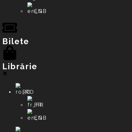
EN
Bilete
Librărie
RO
FR
EN