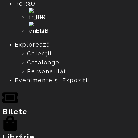
RO
FR
EN
Explorează
Colecții
Cataloage
Personalități
Evenimente și Expoziții
Bilete
Librărie