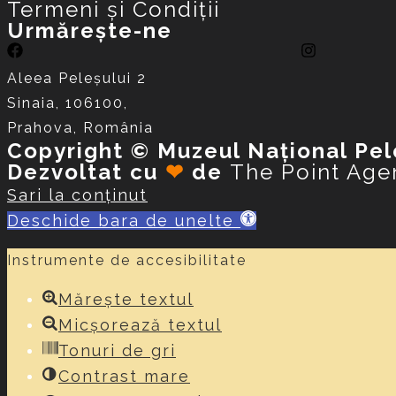
Termeni și Condiții
Urmărește-ne
Aleea Peleşului 2
Sinaia, 106100,
Prahova, România
Copyright © Muzeul Național Pel
Dezvoltat cu
❤
de
The Point Age
Sari la conținut
Deschide bara de unelte
Instrumente de accesibilitate
Mărește textul
Micșorează textul
Tonuri de gri
Contrast mare