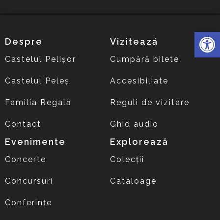
Deschide 
Despre
Vizitează
Castelul Pelișor
Cumpără bilete
Castelul Peleș
Accesibiliate
Familia Regală
Reguli de vizitare
Contact
Ghid audio
Evenimente
Explorează
Concerte
Colecții
Concursuri
Cataloage
Conferințe