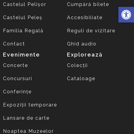
Castelul Pelișor
Cumpără bilete
Deschide 
Castelul Peleș
Accesibiliate
Familia Regală
Reguli de vizitare
Contact
Ghid audio
Evenimente
Explorează
Concerte
Colecții
Concursuri
Cataloage
Conferințe
Expoziții temporare
Lansare de carte
Noaptea Muzeelor