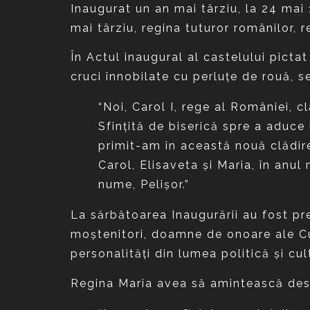
Inaugurat un an mai târziu, la 24 mai
mai târziu, regina tuturor românilor, 
În Actul inaugural al castelului picta
cruci înnobilate cu perluţe de rouă,
“Noi, Carol I, rege al României, c
Sfinţită de biserică spre a aduce
primit-am în această nouă clădire
Carol, Elisaveta şi Maria, în anul
nume, Pelişor.”
La sărbătoarea Inaugurării au fost pre
moştenitori, doamne de onoare ale Curţ
personalităţi din lumea politică şi cul
Regina Maria avea să amintească despr