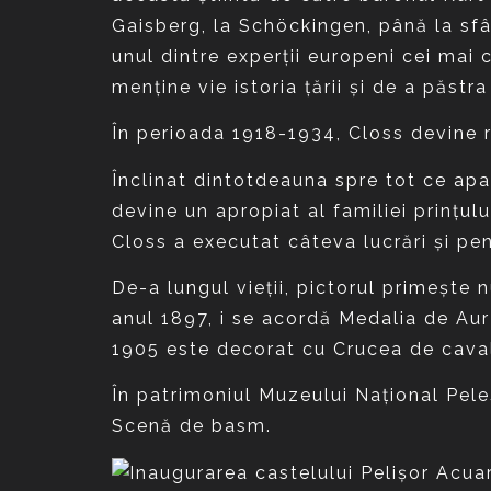
Gaisberg, la Schöckingen, până la sfâ
unul dintre experţii europeni cei mai c
menţine vie istoria ţării şi de a păstr
În perioada 1918-1934, Closs devine r
Înclinat dintotdeauna spre tot ce apa
devine un apropiat al familiei prinţul
Closs a executat câteva lucrări şi pen
De-a lungul vieţii, pictorul primeşte 
anul 1897, i se acordă Medalia de Aur 
1905 este decorat cu Crucea de cavale
În patrimoniul Muzeului Naţional Pele
Scenă de basm.