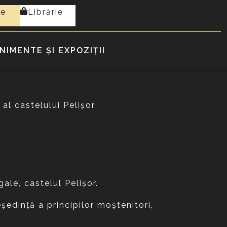
te
Librărie
NIMENTE ȘI EXPOZIȚII
al castelului Pelişor
gale, castelul Pelişor.
şedinţă a principilor moştenitori,