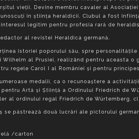
rşitul vieţii. Devine membru cavaler al Asociaţie
unoscuţi în ştiinţa heraldicii. Clubul a fost înfiin
a interesul legitim pentru profesia rară de heraldis
edactor al revistei Heraldica germană.
rţinea istoriei poporului său, spre personalităţi
ui Wilhelm al Prusiei, realizând pentru aceasta o
tru regele Carol I al României şi pentru principe
numeroase medalii, ca o recunoaştere a activităţii
pentru Artă şi Ştiinţă a Ordinului Friedrich de W
r al ordinului regal Friedrich de Würtemberg, cl
ş se păstrează două lucrări ale pictorului german