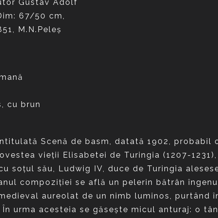
rmană
, cu brun
ntitulată Scenă de basm, datată 1902, probabil o 
ovestea vieţii Elisabetei de Turingia (1207-1231)
ă cu soţul său, Ludwig IV, duce de Turingia alese
lanul compoziţiei se află un pelerin bătrân îngen
 medieval aureolat de un nimb luminos, purtând în
i. În urma acesteia se găseşte micul anturaj: o tâ