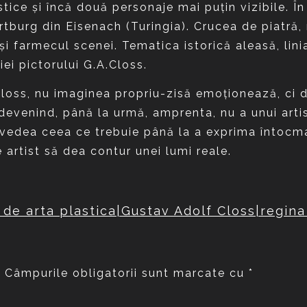
tice şi încă două personaje mai puţin vizibile. În 
rtburg din Eisenach (Turingia). Crucea de piatră,
şi farmecul scenei. Tematica istorică aleasă, lin
iei pictorului G.A.Closs.
loss, nu imaginea propriu-zisă emoţionează, ci deta
 devenind, până la urmă, amprenta, nu a unui artis
 vedea ceea ce trebuie până la a exprima întocma
e artist să dea contur unei lumi reale.
a de arta plastica|Gustav Adolf Closs|regina
.
Câmpurile obligatorii sunt marcate cu
*