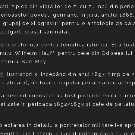
ţii tipice din viaţa lor de zi cu zi. Încă din perio
erioaselor poveşti germane. În jurul anului 1888, C
 un grupaj de xilogravuri pentru o antologie de b
Stuttgart, oraşul său natal.
 o preferinţă pentru tematica istorică. El a fost 
anului Wilhelm Hauff, pentru cele din Odiseea lu
itorului Karl May.
ţi ilustratori şi începând din anul 1897, timp de 
e zboară), un foarte popular jurnal satiric al Imp
e a devenit cunoscut au fost picturile murale, m
izate în perioada 1892/1893 şi cele de pe latura
oiectarea în detaliu a portretelor militare l-a ap
 Seutter din Lotzen, a lucrat îndeaproape cu prie