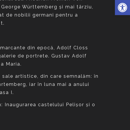
Deschide 
i George Württemberg şi mai târziu,
ţat de nobilii germani pentru a
t.
le marcante din epocă, Adolf Closs
 galerie de portrete. Gustav Adolf
sa Maria.
 sale artistice, din care semnalăm: în
űrtemberg, iar în luna mai a anului
asa I.
: Inaugurarea castelului Pelişor şi o