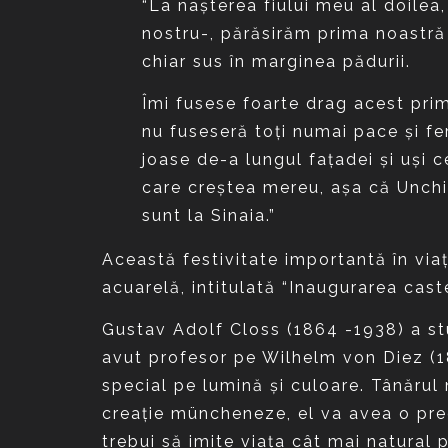
“La naşterea fiului meu al doilea
nostru-, părăsirăm prima noastră l
chiar sus în marginea pădurii.
Îmi fusese foarte drag acest prim 
nu fuseseră toţi numai pace şi fe
joase de-a lungul faţadei şi uşi
care creştea mereu, aşa că Unchi
sunt la Sinaia.”
Această festivitate importantă în via
acuarelă, intitulată “Inaugurarea caste
Gustav Adolf Closs (1864 -1938) a st
avut profesor pe Wilhelm von Diez (18
special pe lumină şi culoare. Tânărul 
creaţie müncheneze, el va avea o predi
trebui să imite viaţa cât mai natural 