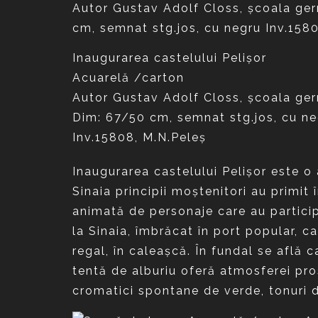
Inaugurarea castelului Pelişor
Acuarelă /carton
Autor Gustav Adolf Closs, şcoala ge
Dim: 67/50 cm, semnat stg.jos, cu n
Inv.15808, M.N.Peleş
Inaugurarea castelului Pelişor este o
Sinaia principii moştenitori au primit 
animată de personaje care au particip
la Sinaia, îmbrăcat în port popular, c
regal, în caleaşcă. În fundal se află 
tentă de alburiu oferă atmosferei pro
cromatici spontane de verde, tonuri de