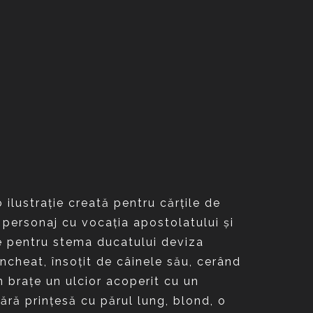
ilustraţie creată pentru cărţile de
, personaj cu vocaţia apostolatului şi
se pentru stema ducatului deviza
uncheat, însoţit de câinele său, cerând
 braţe un ulcior acoperit cu un
nără prinţesă cu părul lung, blond, o