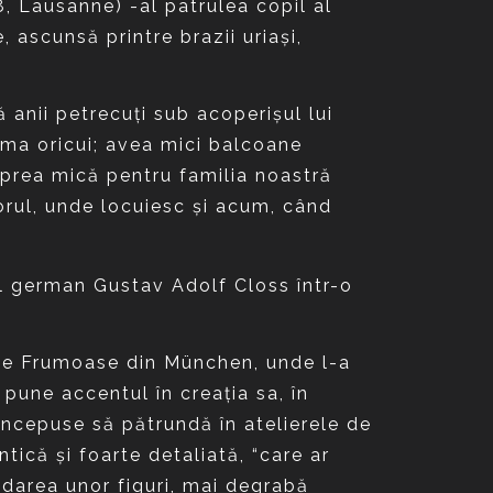
8, Lausanne) -al patrulea copil al
 ascunsă printre brazii uriaşi,
ă anii petrecuţi sub acoperişul lui
nima oricui; avea mici balcoane
 prea mică pentru familia noastră
orul, unde locuiesc şi acum, când
rul german Gustav Adolf Closs într-o
rte Frumoase din München, unde l-a
pune accentul în creaţia sa, în
 începuse să pătrundă în atelierele de
tică şi foarte detaliată, “care ar
redarea unor figuri, mai degrabă