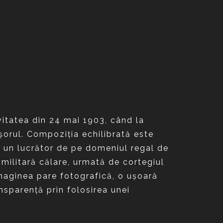
vitatea din 24 mai 1903, când la
lişorul. Compoziţia echilibrată este
n un lucrător de pe domeniul regal de
 militară călare, urmată de cortegiul
 Imaginea pare fotografică, o uşoară
nsparenţă prin folosirea unei