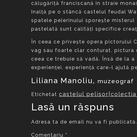
călugăriţă franciscană în straie monas
înalţă pe o stâncă castelul feudal Wa
spatele pelerinului sporeşte misterul 
pastelată sunt calităţi specifice creaţ
În ceea ce priveşte opera pictorului C
vag sau foarte clar conturat, pictura
ceea ce trebuie să vadă. Însă de la a
experienţei, experienţă care-l ajută p
Liliana Manoliu,
muzeograf
castelul pelisor|colecti
Etichetat
Lasă un răspuns
Adresa ta de email nu va fi publicată
Comentariu
*