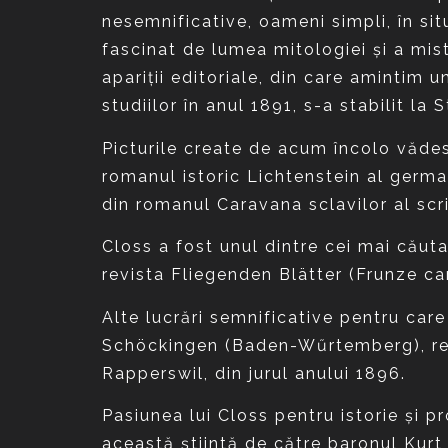
nesemnificative, oameni simpli, în situa
fascinat de lumea mitologiei şi a mist
apariţii editoriale, din care amintim
studiilor în anul 1891, s-a stabilit la 
Picturile create de acum încolo vădesc
romanul istoric Lichtenstein al germ
din romanul Caravana sclavilor al scri
Closs a fost unul dintre cei mai căuta
revista Fliegenden Blätter (Frunze car
Alte lucrări semnificative pentru car
Schöckingen (Baden-Wűrtemberg), real
Rapperswil, din jurul anului 1896.
Pasiunea lui Closs pentru istorie şi pr
această ştiintă de către baronul Kurt