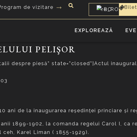
Program de vizitare
Bile
RO
EXPLOREAZĂ
EVE
LULUI PELIŞOR
alii despre piesă” state=”closed”]Actul inaugural 
903
10 ani de la inaugurarea reşedinţei princiare şi re
e anii 1899-1902, la comanda regelui Carol I, ca re
ul ceh, Karel Liman ( 1855-1929).