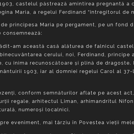
 1903, castelul păstrează amintirea pregnantă a c
regina Maria, a regelui Ferdinand “întregitorul de 
t de principesa Maria pe pergament, pe un fond de 
 se consemnează:
lădit-am această casă alăturea de falnicul castel 
 binecuvântarea cerului, noi, Ferdinand, principe
, cu inima recunoscătoare şi plină de dragoste. I
 mântuirii 1903, iar al domniei regelui Carol al 37
zenţi, conform semnăturilor aflate pe acest act, 
ii regale, arhitectul Liman, arhimandritul Nifon,
turală, numeroşi localnici.
e eveniment, mai târziu în Povestea vieţii mele,