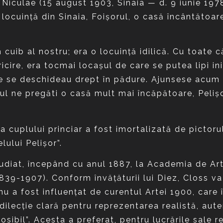
, Niculae (15 august 1903, Sinaia — d. 9 iunie 197
ocuinţă din Sinaia, Foişorul, o casă încântătoare,
cuib al nostru; era o locuinţă idilică. Cu toate c
ricire, era tocmai locaşul de care se putea lipi i
 ce se deschideau drept în pădure. Ajunsese acum
ul ne pregăti o casă mult mai încăpătoare, Peliş
ţa cuplului princiar a fost imortalizată de picto
lului Pelişor”.
udiat, începând cu anul 1887, la Academia de A
39-1907). Conform învăţăturii lui Diez, Closs va 
nu a fost influenţat de curentul Artei 1900, care
lecţie clară pentru reprezentarea realistă, auten
posibil”. Acesta a preferat, pentru lucrările sale 