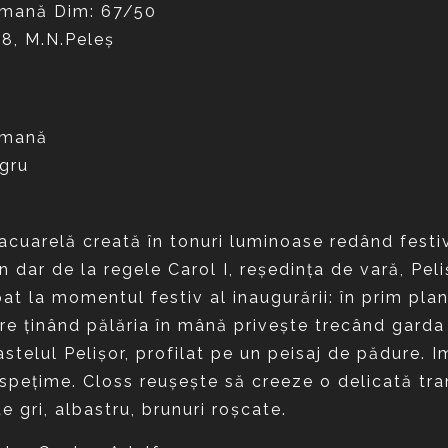
rmană
egru
 acuarelă creată în tonuri luminoase redând festi
în dar de la regele Carol I, reşedinţa de vară, Pe
at la momentul festiv al inaugurării: în prim pla
are ţinând pălăria în mână priveşte trecând garda
castelul Pelişor, profilat pe un peisaj de pădure.
speţime. Closs reuşeşte să creeze o delicată tra
 gri, albastru, brunuri roşcate.