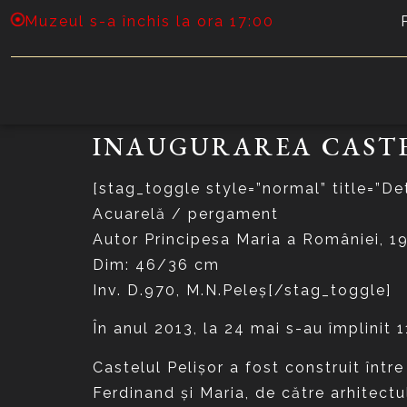
Muzeul s-a închis la ora 17:00
INAUGURAREA CASTE
[stag_toggle style=”normal” title=”Det
Acuarelă / pergament
Autor Principesa Maria a României, 1
Dim: 46/36 cm
Inv. D.970, M.N.Peleş[/stag_toggle]
În anul 2013, la 24 mai s-au împlinit 1
Castelul Pelişor a fost construit într
Ferdinand şi Maria, de către arhitect