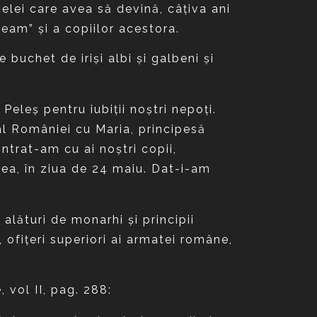
elei care avea să devină, câţiva ani
neam” şi a copiilor acestora.
buchet de irişi albi şi galbeni şi
Peleş pentru iubiţii noştri nepoţi.
 al României cu Maria, principesă
ntrat-am cu ai noştri copii,
-lea, în ziua de 24 maiu. Dat-i-am
alături de monarhi şi principii
 ofiţeri superiori ai armatei române,
 vol II, pag. 288: