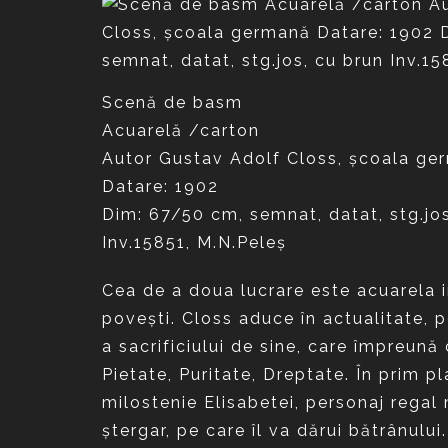
Scenă de basm
Acuarelă /carton
Autor Gustav Adolf Closs, şcoala ge
Datare: 1902
Dim: 67/50 cm, semnat, datat, stg.jos
Inv.15851, M.N.Peleş
Cea de a doua lucrare este acuarela i
poveşti. Closs aduce în actualitate, p
a sacrificiului de sine, care împreun
Pietate, Puritate, Dreptate. În prim p
milostenie Elisabetei, personaj regal
ştergar, pe care îl va dărui bătrânulu