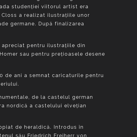
ada studenţiei viitorul artist era
loss a realizat ilustraţiile unor
alade germane. După finalizarea
apreciat pentru ilustraţiile din
i Homer sau pentru preţioasele desene
20 de ani a semnat caricaturile pentru
eriului.
onumentale, de la castelul german
 nordică a castelului elveţian
ropiat de heraldică. Introdus în
tenul său Friedrich Freiherr von