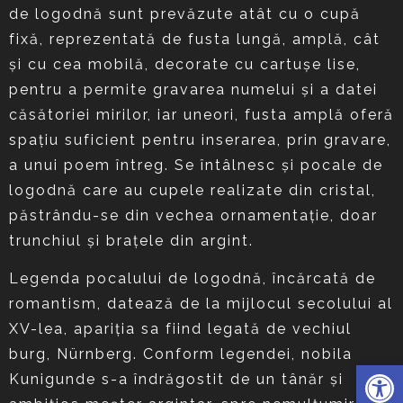
de logodnă sunt prevăzute atât cu o cupă
fixă, reprezentată de fusta lungă, amplă, cât
şi cu cea mobilă, decorate cu cartuşe lise,
pentru a permite gravarea numelui şi a datei
căsătoriei mirilor, iar uneori, fusta amplă oferă
spaţiu suficient pentru inserarea, prin gravare,
a unui poem întreg. Se întâlnesc şi pocale de
logodnă care au cupele realizate din cristal,
păstrându-se din vechea ornamentaţie, doar
trunchiul şi braţele din argint.
Legenda pocalului de logodnă, încărcată de
romantism, datează de la mijlocul secolului al
XV-lea, apariţia sa fiind legată de vechiul
burg, Nürnberg. Conform legendei, nobila
Deschide 
Kunigunde s-a îndrăgostit de un tânăr şi