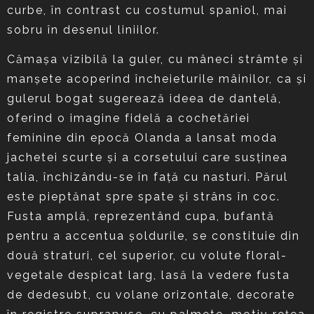
curbe, în contrast cu costumul spaniol, mai
sobru în desenul liniilor.
Cămaşa vizibilă la guler, cu mâneci strâmte şi
manşete acoperind încheieturile mâinilor, ca şi
gulerul bogat sugerează ideea de dantelă,
oferind o imagine fidelă a cochetăriei
feminine din epocă Olanda a lansat moda
jachetei scurte şi a corsetului care susţinea
talia, închizându-se în faţă cu nasturi. Părul
este pieptănat spre spate şi strâns în coc.
Fusta amplă, reprezentând cupa, bufantă
pentru a accentua şoldurile, se constituie din
două straturi, cel superior, cu volute floral-
vegetale despicat larg, lasă la vedere fusta
de dedesubt, cu volane orizontale, decorate