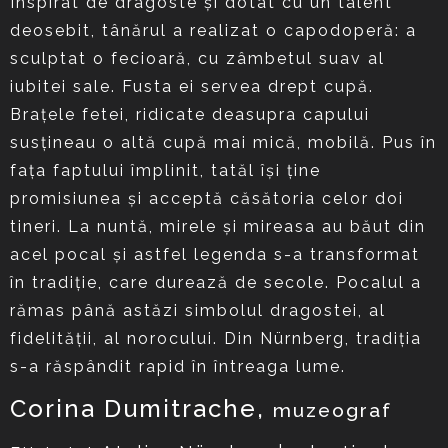
Inspirat de dragoste şi dotat cu un talent
deosebit, tânărul a realizat o capodoperă: a
sculptat o fecioară, cu zâmbetul suav al
iubitei sale. Fusta ei servea drept cupă.
Braţele fetei, ridicate deasupra capului
susţineau o altă cupă mai mică, mobilă. Pus în
faţa faptului împlinit, tatăl îşi ţine
promisiunea şi acceptă căsătoria celor doi
tineri. La nuntă, mirele şi mireasa au băut din
acel pocal şi astfel legenda s-a transformat
în tradiţie, care durează de secole. Pocalul a
rămas până astăzi simbolul dragostei, al
fidelităţii, al norocului. Din Nürnberg, tradiţia
s-a răspândit rapid în întreaga lume.
Corina Dumitrache,
muzeograf