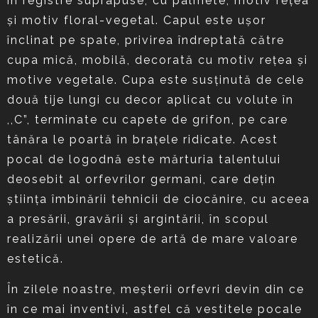
în registre suprapuse, cu palmete, motiv reţea
şi motiv floral-vegetal. Capul este uşor
înclinat pe spate, privirea îndreptată către
cupa mică, mobilă, decorată cu motiv reţea şi
motive vegetale. Cupa este susţinută de cele
două tije lungi cu decor aplicat cu volute în
,,C”, terminate cu capete de grifon, pe care
tânăra le poartă în braţele ridicate. Acest
pocal de logodnă este mărturia talentului
deosebit al orfevrilor germani, care deţin
ştiinţa îmbinării tehnicii de ciocănire, cu aceea
a presării, gravării şi argintării, în scopul
realizării unei opere de artă de mare valoare
estetică.
În zilele noastre, meşterii orfevri devin din ce
în ce mai inventivi, astfel că vestitele pocale