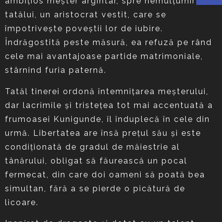
ambiţios meşter argintar, spre nemulţumirea
tatălui, un aristocrat vestit, care se
împotriveşte poveştii lor de iubire.
Îndrăgostită peste măsură, ea refuză pe rând
cele mai avantajoase partide matrimoniale,
stârnind furia paternă.
Tatăl tinerei ordonă întemniţarea meşterului,
dar lacrimile şi tristeţea tot mai accentuată a
frumoasei Kunigunde, îl înduplecă în cele din
urmă. Libertatea are însă preţul său şi este
condiţionată de gradul de măiestrie al
tânărului, obligat să făurească un pocal
fermecat, din care doi oameni să poată bea
simultan, fără a se pierde o picătură de
licoare.