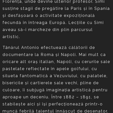
Florenţa, unde devine ulterior profesor. Simi
susţine stagii de pregătire la Paris şi în Spania
şi desfăşoară o activitate expoziţională
fecundă în întreaga Europă. Lecţiile cu Simi
aveau să-i marcheze din plin parcursul
artistic.
Tânărul Antonio efectuează călătorii de
documentare la Roma şi Napoli. Mai mult ca
oricare alt oraş italian, Napoli, cu cerurile sale
pastelate reflectate în apele golfului, cu
silueta fantomatică a Vezuviului, cu palatele,
bisericile şi cartierele sale vechi, pline de
culoare, îi subjugă imaginaţia artistică pentru
aproape un deceniu. Între 1882 – 1891, se
stabileşte aici şi îşi perfecţionează printr-o
muncă febrilă talentul înnăscut de desenator.