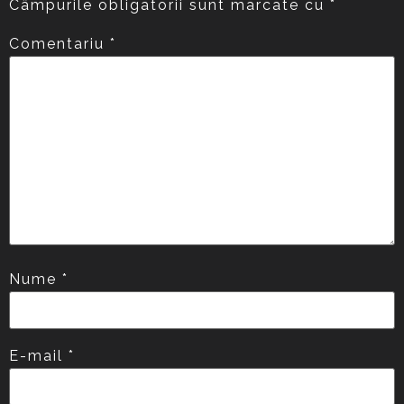
Câmpurile obligatorii sunt marcate cu
*
Comentariu
*
Nume
*
E-mail
*