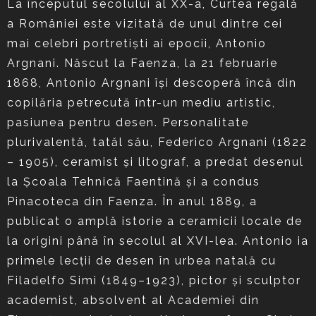
La începutul secolului al XX-a, Curtea regală
a României este vizitată de unul dintre cei
mai celebri portretişti ai epocii, Antonio
Argnani. Născut la Faenza, la 21 februarie
1868, Antonio Argnani îşi descoperă încă din
copilăria petrecută într-un mediu artistic,
pasiunea pentru desen. Personalitate
plurivalentă, tatăl său, Federico Argnani (1822
– 1905), ceramist şi litograf, a predat desenul
la Şcoala Tehnică Faentină şi a condus
Pinacoteca din Faenza. În anul 1889, a
publicat o amplă istorie a ceramicii locale de
la origini până în secolul al XVI-lea. Antonio ia
primele lecţii de desen în urbea natală cu
Filadelfo Simi (1849–1923), pictor şi sculptor
academist, absolvent al Academiei din