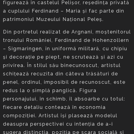
figurează în castelul Pelişor, reşedinţa privată
a cuplului Ferdinand – Maria şi fac parte din
patrimoniul Muzeului Naţional Peleş.
Din portretul realizat de Argnani, moştenitorul
tronului României, Ferdinand de Hohenzollern
– Sigmaringen, în uniformă militară, cu chipiu
şi decoraţie pe piept, ne scrutează şi azi cu
privirea. În stilul său binecunoscut, artistul
schiţează recuzita din câteva trăsături de
penel, ordinul, imposibil de recunoscut, este
redus la o simplă panglică. Figura
personajului, în schimb, îl absoarbe cu totul:
fiecare detaliu contează în economia
compoziţiei. Artistul îşi plasează modelul
deasupra perspectivei cu intenţia de a-i
sugera distincţia, poziţia pe scara socială şi