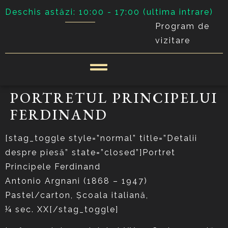
Deschis astăzi: 10:00 - 17:00 (ultima intrare)
Program de
vizitare
PORTRETUL PRINCIPELUI
FERDINAND
[stag_toggle style=”normal” title=”Detalii
despre piesă” state=”closed”]Portret
Principele Ferdinand
Antonio Argnani (1868 – 1947)
Pastel/carton, Şcoala italiană,
¼ sec. XX[/stag_toggle]