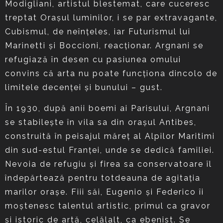
Modigliani, artistul blestemat, care cuceresc
treptat Oraşul luminilor, i se par extravagante,
Cubismul, de neînţeles, iar Futurismul lui
Marinetti şi Boccioni, reacţionar. Argnani se
refugiază în desen cu pasiunea omului
convins că arta nu poate funcţiona dincolo de
limitele decenţei şi bunului – gust.
În 1930, după anii boemi ai Parisului, Argnani
se stabileşte în vila sa din oraşul Antibes,
construită în peisajul măreţ al Alpilor Maritimi
din sud-estul Franţei, unde se dedică familiei.
Nevoia de refugiu şi firea sa conservatoare îl
îndepărtează pentru totdeauna de agitaţia
marilor oraşe. Fiii săi, Eugenio şi Federico îi
moştenesc talentul artistic, primul ca gravor
şi istoric de artă, celălalt, ca ebenist. Se