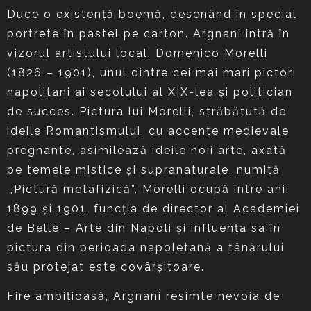
Duce o existenţă boemă, desenând în special
portrete în pastel pe carton. Argnani intră în
vizorul artistului local, Domenico Morelli
(1826 – 1901), unul dintre cei mai mari pictori
napolitani ai secolului al XIX-lea şi politician
de succes. Pictura lui Morelli, străbătută de
ideile Romantismului, cu accente medievale
pregnante, asimilează ideile noii arte, axată
pe temele mistice şi supranaturale, numită
,,Pictură metafizică”. Morelli ocupă între anii
1899 şi 1901, funcţia de director al Academiei
de Belle – Arte din Napoli şi influenţa sa în
pictura din perioada napoletană a tânărului
său protejat este covârşitoare.
Fire ambiţioasă, Argnani resimte nevoia de