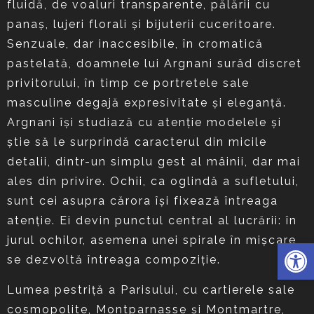
fluidă, de voaluri transparente, pălării cu
panaş, lujeri florali şi bijuterii cuceritoare.
Senzuale, dar inaccesibile, în cromatică
pastelată, doamnele lui Argnani surâd discret
privitorului, în timp ce portretele sale
masculine degajă expresivitate şi eleganţă.
Argnani îşi studiază cu atenţie modelele şi
ştie să le surprindă caracterul din micile
detalii, dintr-un simplu gest al mâinii, dar mai
ales din privire. Ochii, ca oglindă a sufletului,
sunt cei asupra cărora îşi fixează întreaga
atenţie. Ei devin punctul central al lucrării: în
jurul ochilor, asemena unei spirale în mişcare,
Deschide 
se dezvoltă întreaga compoziţie.
Lumea pestriţă a Parisului, cu cartierele sale
cosmopolite, Montparnasse şi Montmartre,