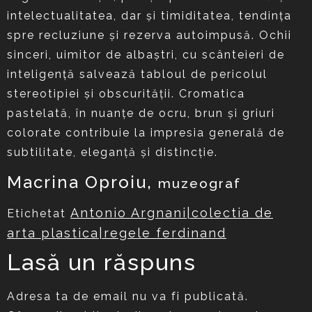
intelectualitatea, dar şi timiditatea, tendinţa
spre recluziune şi rezerva autoimpusă. Ochii
sinceri, uimitor de albaştri, cu scânteieri de
inteligenţă salvează tabloul de pericolul
stereotipiei şi obscurităţii. Cromatica
pastelată, în nuanţe de ocru, brun şi griuri
colorate contribuie la impresia generală de
subtilitate, eleganţă şi distincţie.
Macrina Oproiu,
muzeograf
Antonio Argnani|colectia de
Etichetat
arta plastica|regele ferdinand
Lasă un răspuns
Adresa ta de email nu va fi publicată.