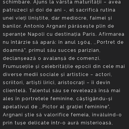
schimbare. Ajuns la vârsta maturităţii – avea
patruzeci şi doi de ani -, el sacrifică rutina
unei vieţi liniştite, dar mediocre, faimei şi
banilor. Antonio Argnani părăseşte plin de
speranţe Napoli cu destinaţia Paris. Afirmarea
nu întârzie să apară: în anul 1904, ,,Portret de
doamnă”, primul său succes parizian,
declanşează o avalanşă de comenzi.
Frumuseţile şi celebrităţile epocii din cele mai
diverse medii sociale şi artistice – actori,
scriitori, artişti lirici, aristocraţi – îi devin
clientelă. Talentul său se revelează însă mai
ales în portretele feminine, câştigându-şi
apelativul de ,,Pictor al graţiei feminine”.
Argnani ştie să valorifice femeia, învăluind-o
prin tuşe delicate într-o aură misterioasă,