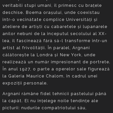
veritabili stupi umani, îl primesc cu braţele
deschise. Boema oraşului, unde coexistau
într-o vecinătate complice Universităţi şi
ateliere de artişti cu cabaretele şi lupanarele
anilor nebuni de la începutul secolului al XX-
lea, îl fascinează fără să-l transforme într-un
artist al frivolităţii. În paralel, Argnani
călătoreşte la Londra şi New York, unde
realizează un număr impresionant de portrete.
În anul 1927, o parte a operelor sale figurează
la Galeria Maurice Chalom, în cadrul unei
expoziţii personale.
Argnani rămâne fidel tehnicii pastelului până
la capăt. El nu înţelege noile tendinţe ale
picturii: nudurile compatriotului său,