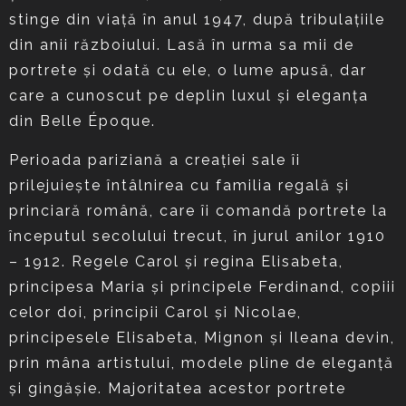
stinge din viaţă în anul 1947, după tribulaţiile
din anii războiului. Lasă în urma sa mii de
portrete şi odată cu ele, o lume apusă, dar
care a cunoscut pe deplin luxul şi eleganţa
din Belle Époque.
Perioada pariziană a creaţiei sale îi
prilejuieşte întâlnirea cu familia regală şi
princiară română, care îi comandă portrete la
începutul secolului trecut, în jurul anilor 1910
– 1912. Regele Carol şi regina Elisabeta,
principesa Maria şi principele Ferdinand, copiii
celor doi, principii Carol şi Nicolae,
principesele Elisabeta, Mignon şi Ileana devin,
prin mâna artistului, modele pline de eleganţă
şi gingăşie. Majoritatea acestor portrete