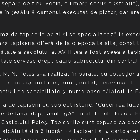
separă de firul vecin, o umbră cenuşie (striaţie),
e în ţesătură cartonul executat de pictor, dar are
 de tapiserie pe zi şi se specializează în executa
ază tapisería diferă de la o epocă la alta, consti
ătate a secolului al XVIII lea a fost aceea a tapi
ale servesc drept cadru subiectului din centrul
a M. N. Peleş s-a realizat în paralel cu colecţion
ă de pictură, mobilier, arme, metal, ceramică etc.
ecturi de specialitate şi numeroase călătorii în Eu
ia de tapiserii cu subiect istoric, “Cucerirea Iude
re de lână, după anul 1900, în atelierele Ercole 
Castelului Peleş. Tapiseriile sunt expuse ca deco
alcătuită din 6 lucrări (2 tapiserii şi 4 cartoane)
. Cartonul reprezintă modelul (macheta) în mărime