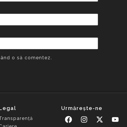
 când o să comentez.
Legal
Urmărește-ne
Transparență
Cariere