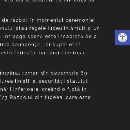
le de război, în momentul ceremoniei
nului stau regele iudeu înlănţuit şi un
Deschide 
”. Întreaga scenă este încadrată de o
ica abundenţei, iar superior în
 este formată din tonuri de roşu,
t împărat roman din decembrie 69
ea liniştii şi securităţii statului,
nării inferioare, creând o flotă în
2/73 Războiul din Iudeea, care este