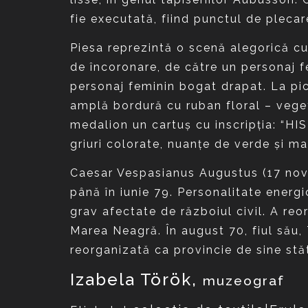
fie executată, fiind punctul de plecare
Piesa reprezintă o scenă alegorică cu
de încoronare, de către un personaj fe
personaj feminin bogat drapat. La pic
amplă bordură cu ruban floral – veget
medalion un cartuş cu inscripţia: “HI
griuri colorate, nuanţe de verde şi ma
Caesar Vespasianus Augustus (17 nov.
până în iunie 79. Personalitate energic
grav afectate de războiul civil. A reor
Marea Neagră. În august 70, fiul său, 
reorganizată ca provincie de sine stă
Izabela Török,
muzeograf