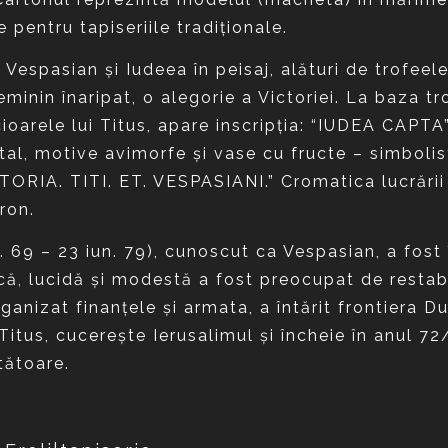
 pentru tapiseriile tradiţionale.
 Vespasian şi Iudeea în peisaj, alături de trofee
minin înaripat, o alegorie a Victoriei. La baza tro
ioarele lui Titus, apare inscripţia: “IUDEA CAPTA
al, motive avimorfe şi vase cu fructe – simbolist
STORIA. TITI. ET. VESPASIANI.” Cromatica lucrării
ron.
 69 – 23 iun. 79), cunoscut ca Vespasian, a fos
ă, lucidă şi modestă a fost preocupat de restabilir
ganizat finanţele şi armata, a întărit frontiera Du
Titus, cucereşte Ierusalimul şi încheie în anul 7
tătoare.