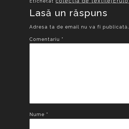
colectia de textile|Erulo
Etichetat
Lasă un răspuns
Adresa ta de email nu va fi publicată
Comentariu
*
Nume
*