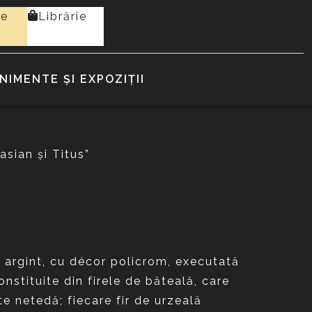
te
Librărie
NIMENTE ȘI EXPOZIȚII
asian şi Titus”
u argint, cu décor policrom, executată
nstituite din firele de băteală, care
te netedă; fiecare fir de urzeală