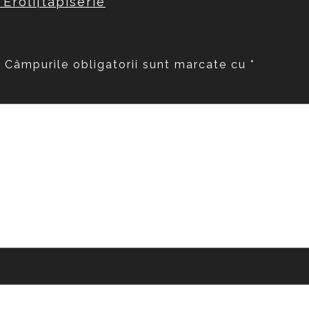
 Eroli|tapiserie
.
Câmpurile obligatorii sunt marcate cu
*