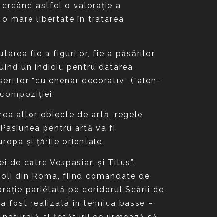
 creând astfel o valoraţie a
 o mare libertate în tratarea
rea fie a figurilor, fie a păsărilor,
tuind un indiciu pentru datarea
seriilor “cu chenar decorativ” (“alen-
 compoziţiei.
area altor obiecte de artă, regele
 Pasiunea pentru artă va fi
ropa şi ţările orientale.
ei de către Vespasian şi Titus”.
Eroli din Roma, fiind comandate de
raţie pariétală pe coridorul Scării de
 a fost realizată în tehnica basse –
 naturală al ţesăturii ce urmează să