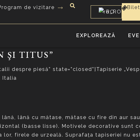
Program de vizitare
Bile
RO
EXPLOREAZĂ
EVE
 ŞI TITUS”
alii despre piesă” state=”closed”]Tapiserie „Vesp
 Italia
 lână, lână cu mătase, mătase cu fire din aur sa
rizontal (basse lisse). Motivele decorative sunt co
 lor, firele de urzeală. Suprafaţa tapiseriei nu es