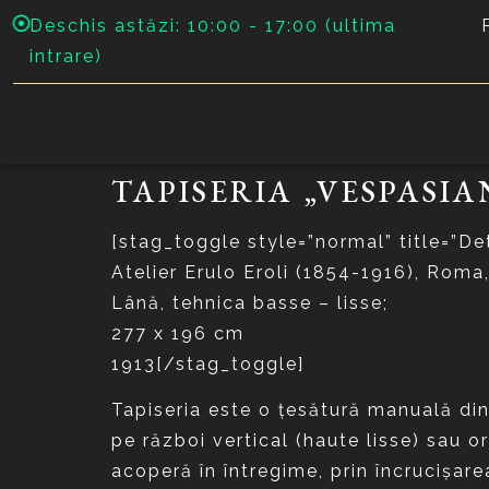
Deschis astăzi: 10:00 - 17:00 (ultima
intrare)
TAPISERIA „VESPASIAN
[stag_toggle style=”normal” title=”Det
Atelier Erulo Eroli (1854-1916), Roma,
Lână, tehnica basse – lisse;
277 x 196 cm
1913[/stag_toggle]
Tapiseria este o ţesătură manuală din
pe război vertical (haute lisse) sau o
acoperă în întregime, prin încrucişarea