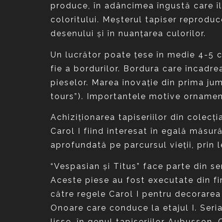
produce, în adâncimea îngustă care îl 
coloritului. Meşterul tapiser reproduc
desenului şi în nuanţarea culorilor.
Un lucrător poate ţese în medie 4-5 cm2
fie a bordurilor. Bordura care încadre
pieselor. Marea inovaţie din prima jum
tours”). Importantele motive ornament
Achiziţionarea tapiseriilor din colecţi
Carol I fiind interesat în egală măsur
aprofundată pe parcursul vieţii, prin l
“Vespasian şi Titus” face parte din ser
Aceste piese au fost executate din fi
către regele Carol I pentru decorarea 
Onoare care conduce la etajul I. Seria 
lisse, în genul tapiseriilor Aubusson