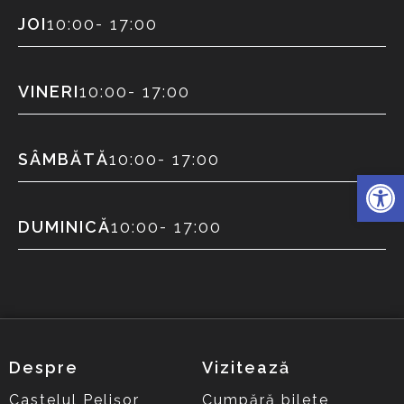
JOI
10:00
- 17:00
VINERI
10:00
- 17:00
SÂMBĂTĂ
10:00
- 17:00
Deschide 
DUMINICĂ
10:00
- 17:00
Despre
Vizitează
Castelul Pelișor
Cumpără bilete