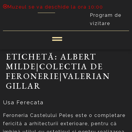
Muzeul se va deschide la ora 10:00
Program de
vizitare
ETICHETĂ:
ALBERT
MILDE|COLECTIA DE
FERONERIE|VALERIAN
GILLAR
Usa Ferecata
Feroneria Castelului Peleş este o completare
fericită a arhitecturii exterioare, pentru că
îmbină utilul cu esteticul şi pentru realizarea