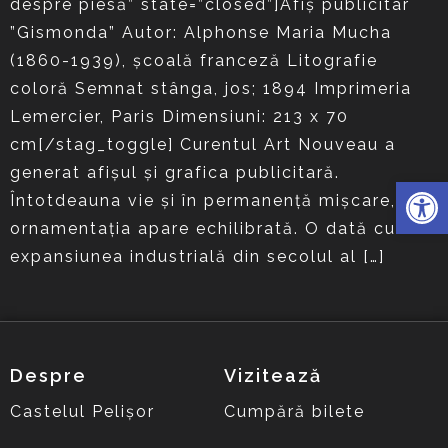
despre piesă” state=”closed”]Afiș publicitar
”Gismonda” Autor: Alphonse Maria Mucha
(1860-1939), școală franceză Litografie
coloră Semnat stânga, jos; 1894 Imprimeria
Lemercier, Paris Dimensiuni: 213 x 70
cm[/stag_toggle] Curentul Art Nouveau a
generat afișul și grafica publicitară.
Deschide 
Întotdeauna vie și în permanență mișcare,
ornamentația apare echilibrată. O dată cu
expansiunea industrială din secolul al […]
Despre
Vizitează
Castelul Pelișor
Cumpără bilete