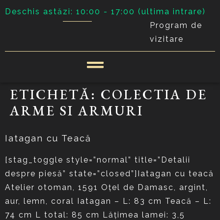
Deschis astăzi: 10:00 - 17:00 (ultima intrare)
Program de
vizitare
ETICHETĂ:
COLECTIA DE
ARME SI ARMURI
Iatagan cu Teacă
[stag_toggle style=”normal” title=”Detalii
despre piesă” state=”closed”]Iatagan cu teacă
Atelier otoman, 1591 Oțel de Damasc, argint,
aur, lemn, coral Iatagan – L: 83 cm Teacă – L:
74 cm L total: 85 cm Lățimea lamei: 3,5