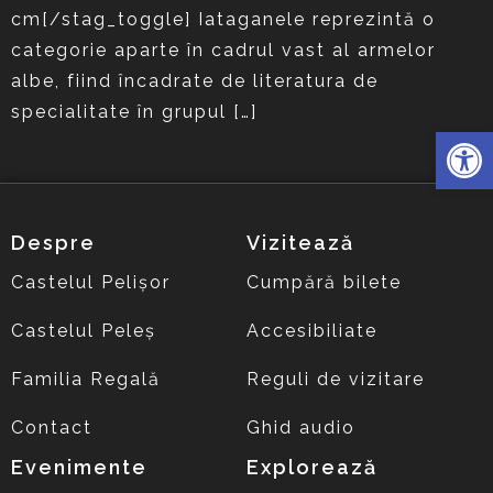
cm[/stag_toggle] Iataganele reprezintă o
categorie aparte în cadrul vast al armelor
albe, fiind încadrate de literatura de
specialitate în grupul […]
Deschide 
Despre
Vizitează
Castelul Pelișor
Cumpără bilete
Castelul Peleș
Accesibiliate
Familia Regală
Reguli de vizitare
Contact
Ghid audio
Evenimente
Explorează