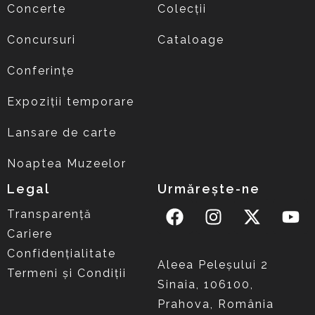
Concerte
Colecții
Concursuri
Cataloage
Conferințe
Expoziții temporare
Lansare de carte
Noaptea Muzeelor
Legal
Urmărește-ne
Transparență
Cariere
Confidențialitate
Aleea Peleşului 2
Termeni și Condiții
Sinaia, 106100,
Prahova, România