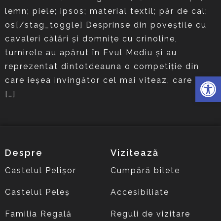
lemn; piele; ipsos; material textil; păr de cal;
os[/stag_toggle] Desprinse din poveştile cu
cavaleri călări şi domniţe cu crinoline,
turnirele au apărut în Evul Mediu şi au
reprezentat dintotdeauna o competiţie din
Deschide 
care ieşea invingător cel mai viteaz, care era
[…]
Despre
Vizitează
Castelul Pelișor
Cumpără bilete
Castelul Peleș
Accesibiliate
Familia Regală
Reguli de vizitare