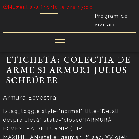
Muzeul s-a închis la ora 17:00
Program de
vizitare
ETICHETĂ:
COLECTIA DE
ARME SI ARMURI|JULIUS
SCHEŰRER
Armura Ecvestra
[stag_toggle style=”normal” title=”Detalii
despre piesă” state=”closed”]ARMURĂ
ECVESTRĂ DE TURNIR (TIP
MAXIMILIAN)atelier german, ½ sec. XVIoţel;