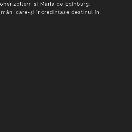
 Hohenzollern şi Maria de Edinburg.
ân, care-şi încredinţase destinul în