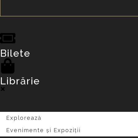
Bilete
Librărie
Explorează
Evenimente și Expoziții