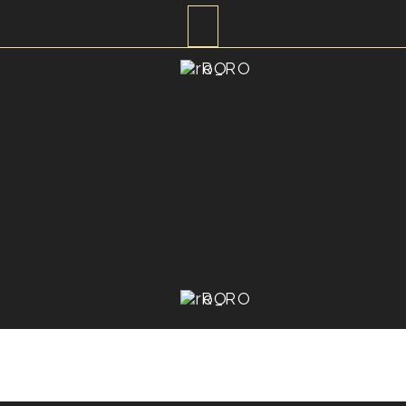
RO
RO