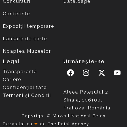
Concursuri
Cataloage
Conferințe
Expoziții temporare
Lansare de carte
Noaptea Muzeelor
Legal
Urmărește-ne
Transparență
Cariere
Confidențialitate
Aleea Peleşului 2
Termeni și Condiții
Sinaia, 106100,
Prahova, România
Copyright © Muzeul Național Peleș
Dezvoltat cu
❤
de
The Point Agency